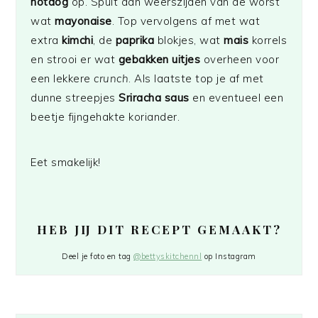
hotdog
op. Spuit aan weerszijden van de worst
wat
mayonaise
. Top vervolgens af met wat
extra
kimchi
, de
paprika
blokjes, wat
mais
korrels
en strooi er wat
gebakken uitjes
overheen voor
een lekkere
crunch
. Als laatste top je af met
dunne streepjes
Sriracha saus
en eventueel een
beetje fijngehakte koriander.
Eet smakelijk!
HEB JIJ DIT RECEPT GEMAAKT?
Deel je foto en tag
@bettyskitchennl
op Instagram