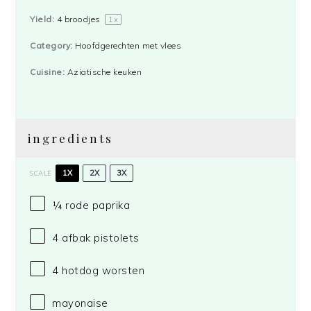
Yield:
4
broodjes
1
x
Category:
Hoofdgerechten met vlees
Cuisine:
Aziatische keuken
ingredients
1X
2X
3X
SCALE
¼
rode paprika
4
afbak pistolets
4
hotdog worsten
mayonaise