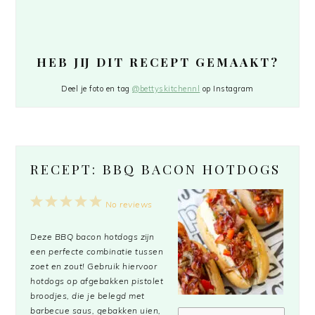
HEB JIJ DIT RECEPT GEMAAKT?
Deel je foto en tag
@bettyskitchennl
op Instagram
RECEPT: BBQ BACON HOTDOGS
1
2
3
4
5
No reviews
Star
Stars
Stars
Stars
Stars
Deze BBQ bacon hotdogs zijn
een perfecte combinatie tussen
zoet en zout! Gebruik hiervoor
hotdogs op afgebakken pistolet
broodjes, die je belegd met
barbecue saus, gebakken uien,