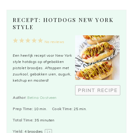
RECEPT: HOTDOGS NEW YORK
STYLE
1
2
3
4
5
No reviews
Star
Stars
Stars
Stars
Stars
Een heerlijk recept voor New York
style hotdogs op afgebakken
pistolet broodjes. Aftoppen met
zuurkool, gebakken uien, augurk,
ketchup en mosterd!
PRINT RECIPE
Author:
Betina Oostveen
Prep Time:
10 min.
Cook Time:
25 min.
Total Time:
35 minuten
Yield:
4
broodjes
1
x