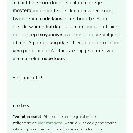
in (niet helemaal door!). Spuit een beetje
mosterd
op de bodem en leg aan weerszijden
twee repen
oude kaas
in het broodje. Stop
hier de warme
hotdog
tussen en leg er trek hier
een streep
mayonaise
overheen. Top vervolgens
af met 3 plakjes
augurk
en 1 eetlepel gepickelde
uien
per broodje. Als laatste top je af met wat
verkruimelde
oude kaas
.
Eet smakelijk!
notes
*Variatierecept:
Dit recept is ook erg lekker met
zelfgemaakte
uiencompote
! Maar je kunt ook (gehalveerde)
zilveruitjes gebruiken in plaats van gepickelde uien.