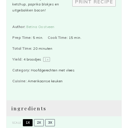
PRINT RECIPE
ketchup, paprika blokjes en
uitgebakken bacon!
Author:
Betina Oostveen
Prep Time:
5 min.
Cook Time:
15 min.
Total Time:
20 minuten
Yield:
4
broodjes
1
x
Category:
Hoofdgerechten met vlees
Cuisine:
Amerikaanse keuken
ingredients
1X
2X
3X
SCALE