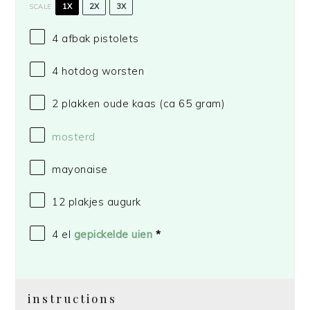
1X
2X
3X
SCALE
4
afbak pistolets
4
hotdog worsten
2
plakken oude kaas (ca
65 gram
)
mosterd
mayonaise
12
plakjes augurk
4
el
gepickelde uien
*
instructions