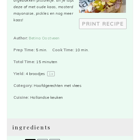
afgebakken pistoletje. En je topt
deze af met oude kaas, mosterd
mayonaise, pickles en nog meer
kaas!
PRINT RECIPE
Author:
Betina Oostveen
Prep Time:
5 min.
Cook Time:
10 min.
Total Time:
15 minuten
Yield:
4
broodjes
1
x
Category:
Hoofdgerechten met vlees
Cuisine:
Hollandse keuken
ingredients