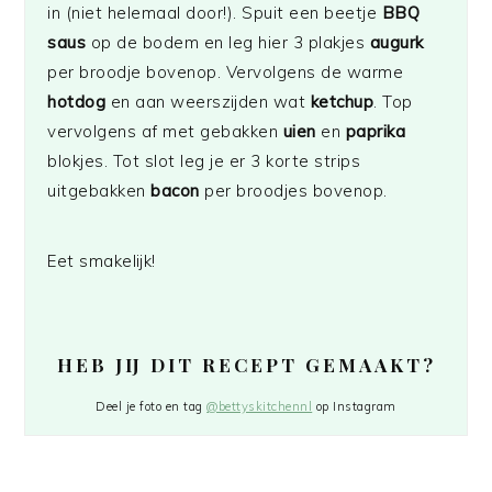
in (niet helemaal door!). Spuit een beetje
BBQ
saus
op de bodem en leg hier 3 plakjes
augurk
per broodje bovenop. Vervolgens de warme
hotdog
en aan weerszijden wat
ketchup
. Top
vervolgens af met gebakken
uien
en
paprika
blokjes. Tot slot leg je er 3 korte strips
uitgebakken
bacon
per broodjes bovenop.
Eet smakelijk!
HEB JIJ DIT RECEPT GEMAAKT?
Deel je foto en tag
@bettyskitchennl
op Instagram