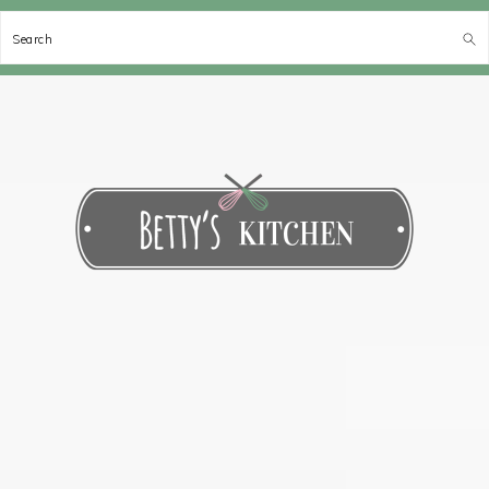
Search
Spring
Door
Spring
Spring
naar
naar
naar
naar
de
de
de
de
hoofdnavigatie
hoofd
eerste
voettekst
inhoud
sidebar