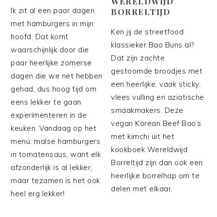
WERELDWIJD
Ik zit al een paar dagen
BORRELTIJD
met hamburgers in mijn
Ken jij de streetfood
hoofd. Dat komt
klassieker Bao Buns al?
waarschijnlijk door die
Dat zijn zachte
paar heerlijke zomerse
gestoomde broodjes met
dagen die we net hebben
een heerlijke, vaak sticky,
gehad, dus hoog tijd om
vlees vulling en aziatische
eens lekker te gaan
smaakmakers. Deze
experimenteren in de
vegan Korean Beef Bao’s
keuken. Vandaag op het
met kimchi uit het
menu: malse hamburgers
kookboek Wereldwijd
in tomatensaus, want elk
Borreltijd zijn dan ook een
afzonderlijk is al lekker,
heerlijke borrelhap om te
maar tezamen is het ook
delen met elkaar.
heel erg lekker!