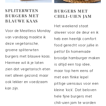
SPLITERWTEN
BURGERS MET
BURGERS MET
CHILI-UIEN JAM
BLAUWE KAAS
Het weekend staat
Voor de Meatless Monday
alweer voor de deur en ik
van vandaag maakte ik
heb een heerlijk comfort
deze vegetarische,
food gerecht voor jullie in
groene spliterwten
petto! En homemade
burgers met blauwe kaas.
broodje hamburger maken
Hiermee wil ik je laten
is altijd een top idee,
zien dat vegetarisch eten
maar top hem eens af
niet alleen gezond, maar
met een flinke lepel
ook lekker en voedzaam
pittige uiensaus voor een
kan zijn.
kleine ‘kick’. Dat beloven
hele fijne burgers met
chili-uien jam te worden