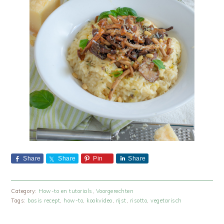
Share
Share
Pin
Share
Category:
How-to en tutorials
,
Voorgerechten
Tags:
basis recept
,
how-to
,
kookvideo
,
rijst
,
risotto
,
vegetarisch