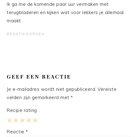
Ik ga me de komende paar uur vermaken met
terugbladeren en kijken wat voor lekkers je allemaal
maakt
BEANTWOORDEN
GEEF EEN REACTIE
Je e-mailadres wordt niet gepubliceerd.
Vereiste
velden zijn gemarkeerd met
*
Recipe rating
1
2
3
4
5
Reactie
*