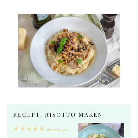
RECEPT: RISOTTO MAKEN
1
2
3
4
5
No reviews