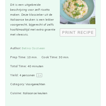
Star
Stars
Stars
Stars
Stars
Dit is een uitgebreide
beschrijving voor zelf risotto
maken. Deze klassieker uit de
Italiaanse keuken is een lekker
voorgerecht, bijgerecht of zelfs
hoofdmaaltijd met extra groente
PRINT RECIPE
met vleesvis.
Author:
Betina Oostveen
Prep Time:
10 min.
Cook Time:
30 min.
Total Time:
40 minuten
Yield:
4
personen
1
x
Category:
Voorgerechten
Cuisine:
Italiaanse keuken