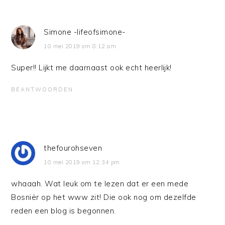
Simone -lifeofsimone-
10 mei 2019 om 8:12 am
Super!! Lijkt me daarnaast ook echt heerlijk!
BEANTWOORDEN
thefourohseven
10 mei 2019 om 12:34 pm
whaaah. Wat leuk om te lezen dat er een mede
Bosniër op het www zit! Die ook nog om dezelfde
reden een blog is begonnen.