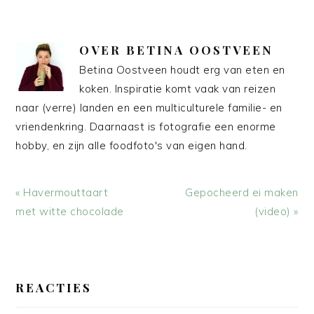
OVER
BETINA OOSTVEEN
Betina Oostveen houdt erg van eten en
koken. Inspiratie komt vaak van reizen
naar (verre) landen en een multiculturele familie- en
vriendenkring. Daarnaast is fotografie een enorme
hobby, en zijn alle foodfoto's van eigen hand.
Vorig
Volgend
« Havermouttaart
Gepocheerd ei maken
bericht:
bericht:
met witte chocolade
(video) »
LEES
INTERACTIES
REACTIES