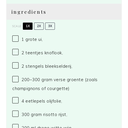
ingredients
1X
2X
3X
SCALE
1
grote ui,
2
teentjes knoflook,
2
stengels bleekselderij,
200
–
300
gram verse groente (zoals
champignons of courgette)
4
eetlepels olijfolie,
300 gram
risotto rijst,
200
ml droge witte wijn,