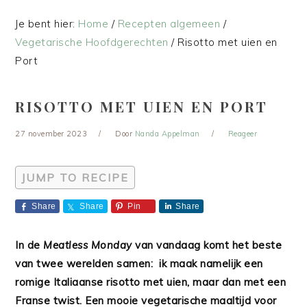
Je bent hier:
Home
/
Recepten algemeen
/
Vegetarische Hoofdgerechten
/
Risotto met uien en
Port
RISOTTO MET UIEN EN PORT
27 november 2023
Door
Nanda Appelman
Reageer
JUMP TO RECIPE
Share
Share
Pin
Share
In de
Meatless Monday
van vandaag komt het beste
van twee werelden samen: ik maak namelijk een
romige Italiaanse risotto met uien, maar dan met een
Franse twist. Een mooie vegetarische maaltijd voor