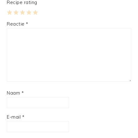
Recipe rating
1
2
3
4
5
Reactie
*
Star
Stars
Stars
Stars
Stars
Naam
*
E-mail
*