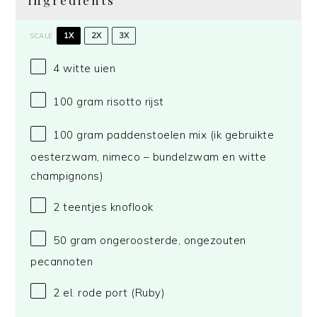
ingredients
1X
2X
3X
SCALE
4
witte uien
100 gram
risotto rijst
100 gram
paddenstoelen mix (ik gebruikte
oesterzwam, nimeco – bundelzwam en witte
champignons)
2
teentjes knoflook
50 gram
ongeroosterde, ongezouten
pecannoten
2
el. rode port (Ruby)