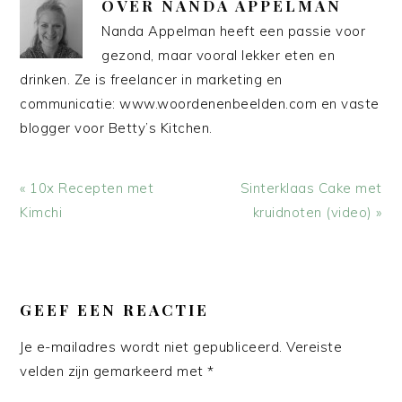
OVER
NANDA APPELMAN
Nanda Appelman heeft een passie voor
gezond, maar vooral lekker eten en
drinken. Ze is freelancer in marketing en
communicatie: www.woordenenbeelden.com en vaste
blogger voor Betty’s Kitchen.
Vorig
Volgend
« 10x Recepten met
Sinterklaas Cake met
bericht:
bericht:
Kimchi
kruidnoten (video) »
LEES
INTERACTIES
GEEF EEN REACTIE
Je e-mailadres wordt niet gepubliceerd.
Vereiste
velden zijn gemarkeerd met
*