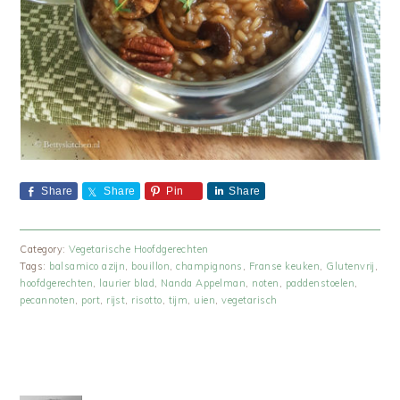
Share
Share
Pin
Share
Category:
Vegetarische Hoofdgerechten
Tags:
balsamico azijn
,
bouillon
,
champignons
,
Franse keuken
,
Glutenvrij
,
hoofdgerechten
,
laurier blad
,
Nanda Appelman
,
noten
,
paddenstoelen
,
pecannoten
,
port
,
rijst
,
risotto
,
tijm
,
uien
,
vegetarisch