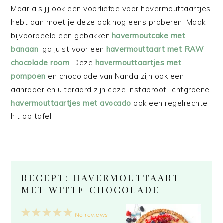
Maar als jij ook een voorliefde voor havermouttaartjes
hebt dan moet je deze ook nog eens proberen: Maak
bijvoorbeeld een gebakken
havermoutcake met
banaan
, ga juist voor een
havermouttaart met RAW
chocolade room
. Deze
havermouttaartjes met
pompoen
en chocolade van Nanda zijn ook een
aanrader en uiteraard zijn deze instaproof lichtgroene
havermouttaartjes met avocado
ook een regelrechte
hit op tafel!
RECEPT: HAVERMOUTTAART
MET WITTE CHOCOLADE
1
2
3
4
5
No reviews