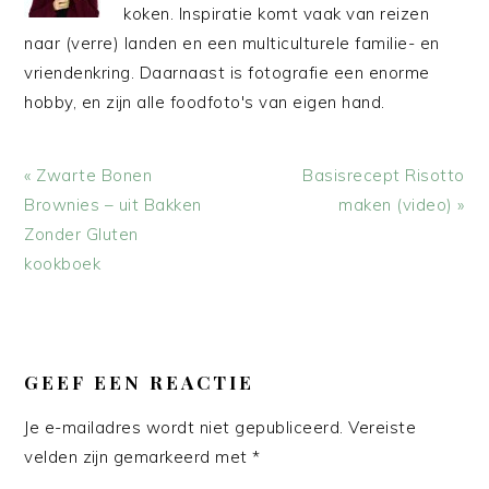
koken. Inspiratie komt vaak van reizen
naar (verre) landen en een multiculturele familie- en
vriendenkring. Daarnaast is fotografie een enorme
hobby, en zijn alle foodfoto's van eigen hand.
Vorig
Volgend
« Zwarte Bonen
Basisrecept Risotto
bericht:
bericht:
Brownies – uit Bakken
maken (video) »
Zonder Gluten
kookboek
LEES
INTERACTIES
GEEF EEN REACTIE
Je e-mailadres wordt niet gepubliceerd.
Vereiste
velden zijn gemarkeerd met
*