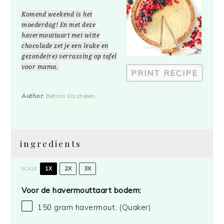
Star
Stars
Stars
Stars
Stars
Komend weekend is het
moederdag! En met deze
havermouttaart met witte
chocolade zet je een leuke en
gezonde(re) verrassing op tafel
voor mama.
PRINT RECIPE
Author:
Betina Oostveen
ingredients
1X
2X
3X
SCALE
Voor de havermouttaart bodem:
150 gram
havermout,
(Quaker)