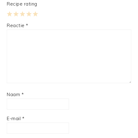
Recipe rating
1
2
3
4
5
Reactie
*
Star
Stars
Stars
Stars
Stars
Naam
*
E-mail
*