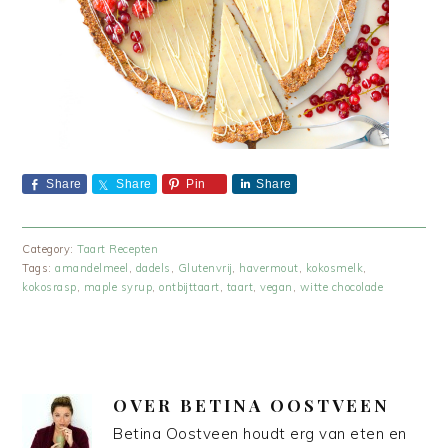
Share
Share
Pin
Share
Category:
Taart Recepten
Tags:
amandelmeel
,
dadels
,
Glutenvrij
,
havermout
,
kokosmelk
,
kokosrasp
,
maple syrup
,
ontbijttaart
,
taart
,
vegan
,
witte chocolade
OVER
BETINA OOSTVEEN
Betina Oostveen houdt erg van eten en