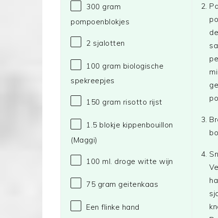
Pa
300 gram
po
pompoenblokjes
de
2
sjalotten
sa
pe
100 gram
biologische
mi
spekreepjes
ge
po
150 gram
risotto rijst
Br
1.5
blokje kippenbouillon
bo
(Maggi)
Sn
100
ml. droge witte wijn
Ve
ha
75 gram
geitenkaas
sj
kn
Een flinke hand