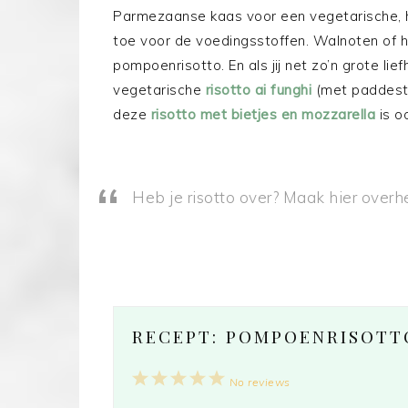
Parmezaanse kaas voor een vegetarische, 
toe voor de voedingsstoffen. Walnoten of 
pompoenrisotto. En als jij net zo’n grote li
vegetarische
risotto ai funghi
(met paddest
deze
risotto met bietjes en mozzarella
is o
Heb je risotto over? Maak hier overh
RECEPT: POMPOENRISOTT
1
2
3
4
5
No reviews