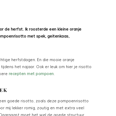
r de herfst. Ik roosterde een kleine oranje
mpoenrisotto met spek, geitenkaas,
chtige herfstdagen. En die mooie oranje
jdens het najaar. Ook er leuk om hier je risotto
kkere
recepten met pompoen
.
EK
 een goede risotto, zoals deze pompoenrisotto
r mij lekker romig, zoutig en met extra veel
. Daarnaast moet het wel de goede structuur