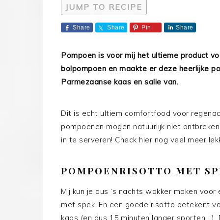
JUMP TO RECIPE
Share
Share
Pin
Share
Pompoen is voor mij het ultieme product voo
bolpompoen en maakte er deze heerlijke po
Parmezaanse kaas en salie van.
Dit is echt ultiem comfortfood voor regena
pompoenen mogen natuurlijk niet ontbreken ti
in te serveren! Check hier nog veel meer le
POMPOENRISOTTO MET SP
Mij kun je dus ‘s nachts wakker maken voor
met spek. En een goede risotto betekent voo
kaas (en dus 15 minuten langer sporten…;)