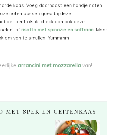
harde kaas. Voeg daarnaast een handje noten
hazelnoten passen goed bij deze
efhebber bent als ik: check dan ook deze
oelen) of
risotto met spinazie en saffraan
. Maar
ok om van te smullen! Yummmm
eerlijke
arrancini met mozzarella
van!
O MET SPEK EN GEITENKAAS