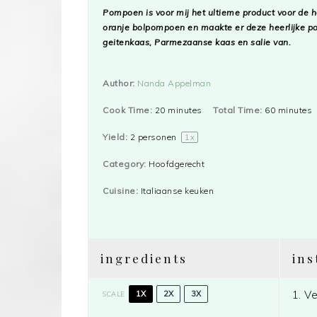
Star
Stars
Stars
Stars
Stars
Pompoen is voor mij het ultieme product voor de he
oranje bolpompoen en maakte er deze heerlijke p
geitenkaas, Parmezaanse kaas en salie van.
Author:
Nanda Appelman
Cook Time:
20 minutes
Total Time:
60 minutes
Yield:
2
personen
1
x
Category:
Hoofdgerecht
Cuisine:
Italiaanse keuken
ingredients
ins
Ve
1X
2X
3X
SCALE