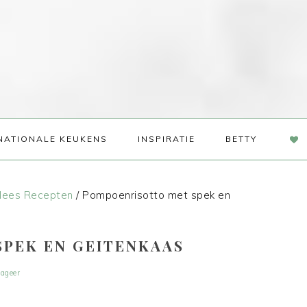
NAV
NATIONALE KEUKENS
INSPIRATIE
BETTY
SOC
ME
lees Recepten
/
Pompoenrisotto met spek en
PEK EN GEITENKAAS
ageer