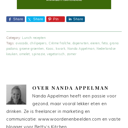
Share
Share
Pin
Share
Category:
Lunch recepten
Tags:
avocado
,
chilipepers
,
Crème fraîche
,
doperwten
,
eieren
,
feta
,
grana
padano
,
groene groenten
,
Kaas
,
kwark
,
Nanda Appelman
,
Nederlandse
keuken
,
omelet
,
spinazie
,
vegetarisch
,
zomer
OVER
NANDA APPELMAN
Nanda Appelman heeft een passie voor
gezond, maar vooral lekker eten en
drinken. Ze is freelancer in marketing en
communicatie: www.woordenenbeelden.com en vaste
blogger voor Betty’s Kitchen.