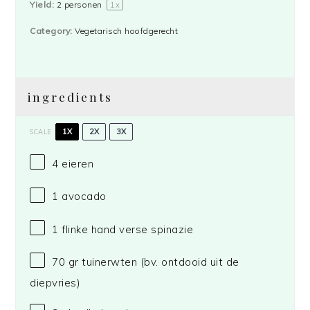
Yield:
2
personen
1
x
Category:
Vegetarisch hoofdgerecht
ingredients
1X
2X
3X
SCALE
4
eieren
1
avocado
1
flinke hand verse spinazie
70
gr tuinerwten (bv. ontdooid uit de
diepvries)