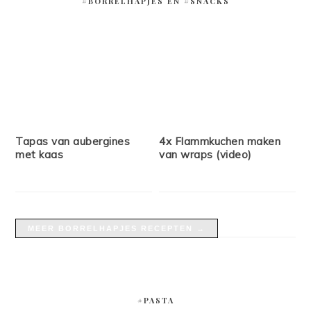
#BORRELHAPJES EN #SNACKS
Tapas van aubergines
4x Flammkuchen maken
met kaas
van wraps (video)
MEER BORRELHAPJES RECEPTEN →
#PASTA