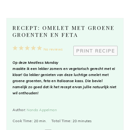
RECEPT: OMELET MET GROENE
GROENTEN EN FETA
1
2
3
4
5
No reviews
PRINT RECIPE
Star
Stars
Stars
Stars
Stars
Op deze
Meatless Monday
maakte ik een lekker zomers en vegetarisch gerecht met ei
klaar! Ga lekker genieten van deze luchtige omelet met
groene groenten, feta en Italiaanse kaas. Die beviel
namelijk zo goed dat ik het recept ervan jullie natuurlijk niet
wil onthouden!
Author:
Nanda Appelman
Cook Time:
20 min.
Total Time:
20 minutes