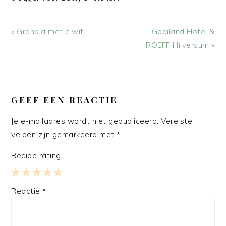
Vorig
Volgend
« Granola met eiwit
Gooiland Hotel &
bericht:
bericht:
ROEFF Hilversum »
LEES
INTERACTIES
GEEF EEN REACTIE
Je e-mailadres wordt niet gepubliceerd.
Vereiste
velden zijn gemarkeerd met
*
Recipe rating
1
2
3
4
5
Reactie
*
Star
Stars
Stars
Stars
Stars