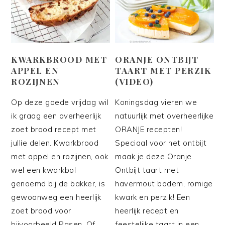
KWARKBROOD MET
ORANJE ONTBIJT
APPEL EN
TAART MET PERZIK
ROZIJNEN
(VIDEO)
Op deze goede vrijdag wil
Koningsdag vieren we
ik graag een overheerlijk
natuurlijk met overheerlijke
zoet brood recept met
ORANJE recepten!
jullie delen. Kwarkbrood
Speciaal voor het ontbijt
met appel en rozijnen, ook
maak je deze Oranje
wel een kwarkbol
Ontbijt taart met
genoemd bij de bakker, is
havermout bodem, romige
gewoonweg een heerlijk
kwark en perzik! Een
zoet brood voor
heerlijk recept en
bijvoorbeeld Pasen. Of
feestelijke taart in een