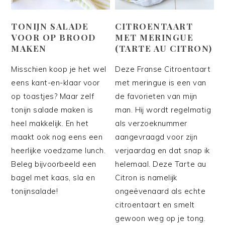
TONIJN SALADE
CITROENTAART
VOOR OP BROOD
MET MERINGUE
MAKEN
(TARTE AU CITRON)
Misschien koop je het wel
Deze Franse Citroentaart
eens kant-en-klaar voor
met meringue is een van
op toastjes? Maar zelf
de favorieten van mijn
tonijn salade maken is
man. Hij wordt regelmatig
heel makkelijk. En het
als verzoeknummer
maakt ook nog eens een
aangevraagd voor zijn
heerlijke voedzame lunch.
verjaardag en dat snap ik
Beleg bijvoorbeeld een
helemaal. Deze Tarte au
bagel met kaas, sla en
Citron is namelijk
tonijnsalade!
ongeëvenaard als echte
citroentaart en smelt
gewoon weg op je tong.