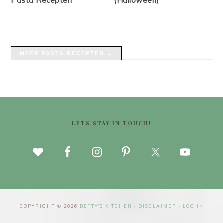
Pasta Recepten
(Halloween)
MEER PASTA RECEPTEN →
FOOTER
LETS STAY IN TOUCH!
COPYRIGHT © 2026
BETTY'S KITCHEN
·
DISCLAIMER
·
LOG IN