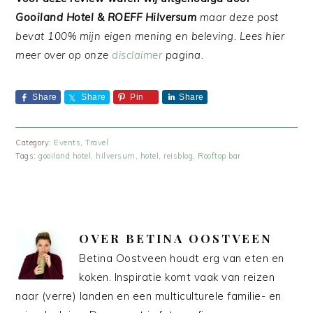
Gooiland Hotel & ROEFF Hilversum
maar deze post
bevat 100% mijn eigen mening en beleving. Lees hier
meer over op onze
disclaimer
pagina.
Share
Share
Pin
Share
Category:
Events
,
Travel
Tags:
gooiland hotel
,
hilversum
,
hotel
,
reisblog
,
Rooftop bar
OVER
BETINA OOSTVEEN
Betina Oostveen houdt erg van eten en
koken. Inspiratie komt vaak van reizen
naar (verre) landen en een multiculturele familie- en