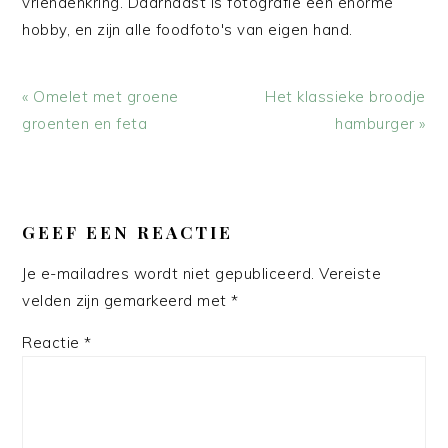
vriendenkring. Daarnaast is fotografie een enorme
hobby, en zijn alle foodfoto's van eigen hand.
Vorig
Volgend
« Omelet met groene
Het klassieke broodje
bericht:
bericht:
groenten en feta
hamburger »
LEES
INTERACTIES
GEEF EEN REACTIE
Je e-mailadres wordt niet gepubliceerd.
Vereiste
velden zijn gemarkeerd met
*
Reactie
*