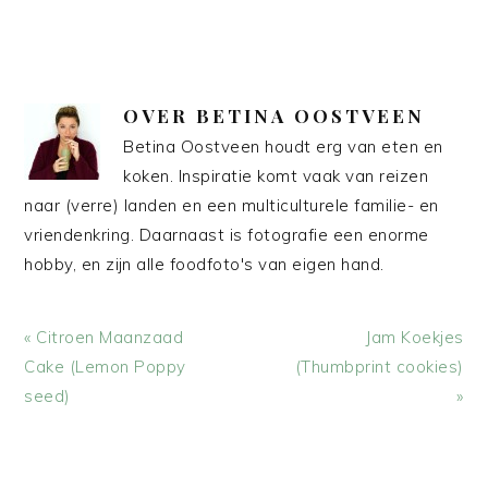
OVER
BETINA OOSTVEEN
Betina Oostveen houdt erg van eten en
koken. Inspiratie komt vaak van reizen
naar (verre) landen en een multiculturele familie- en
vriendenkring. Daarnaast is fotografie een enorme
hobby, en zijn alle foodfoto's van eigen hand.
Vorig
Volgend
« Citroen Maanzaad
Jam Koekjes
bericht:
bericht:
Cake (Lemon Poppy
(Thumbprint cookies)
seed)
»
LEES