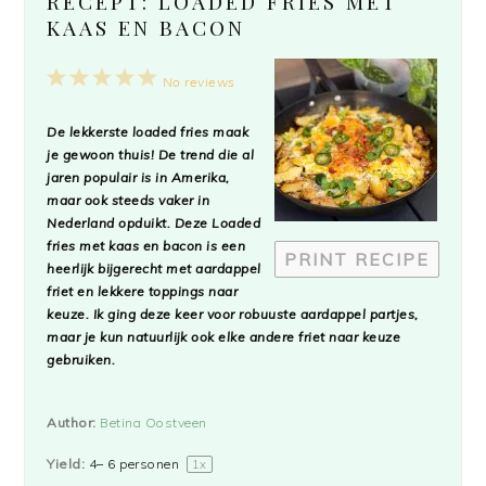
RECEPT: LOADED FRIES MET
KAAS EN BACON
1
2
3
4
5
No reviews
Star
Stars
Stars
Stars
Stars
De lekkerste
loaded fries
maak
je gewoon thuis! De trend die al
jaren populair is in Amerika,
maar ook steeds vaker in
Nederland opduikt. Deze
Loaded
fries
met kaas en bacon is een
PRINT RECIPE
heerlijk bijgerecht met aardappel
friet en lekkere toppings naar
keuze. Ik ging deze keer voor robuuste aardappel partjes,
maar je kun natuurlijk ook elke andere friet naar keuze
gebruiken.
Author:
Betina Oostveen
Yield:
4
–
6
personen
1
x