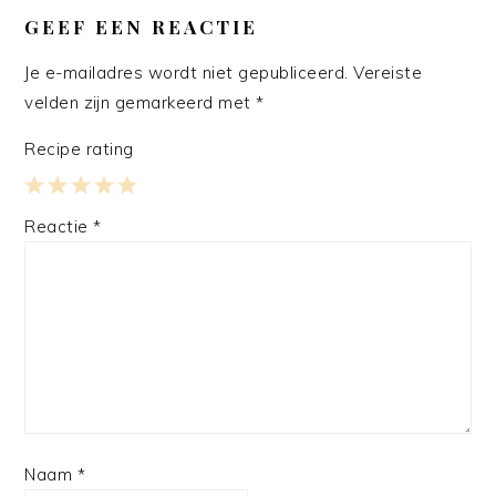
INTERACTIES
GEEF EEN REACTIE
Je e-mailadres wordt niet gepubliceerd.
Vereiste
velden zijn gemarkeerd met
*
Recipe rating
1
2
3
4
5
Reactie
*
Star
Stars
Stars
Stars
Stars
Naam
*