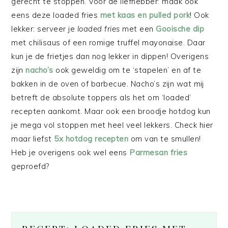
gerecht te stoppen. Voor de liefhebber: maak ook
eens deze loaded fries
met kaas en pulled pork
! Ook
lekker: serveer je
loaded fries
met een
Gooische dip
met chilisaus of een romige truffel mayonaise. Daar
kun je de frietjes dan nog lekker in dippen! Overigens
zijn
nacho’s
ook geweldig om te ‘stapelen’ en af te
bakken in de oven of barbecue. Nacho’s zijn wat mij
betreft de absolute toppers als het om ‘loaded’
recepten aankomt. Maar ook een broodje hotdog kun
je mega vol stoppen met heel veel lekkers. Check hier
maar liefst
5x hotdog recepten
om van te smullen!
Heb je overigens ook wel eens
Parmesan fries
geproefd?