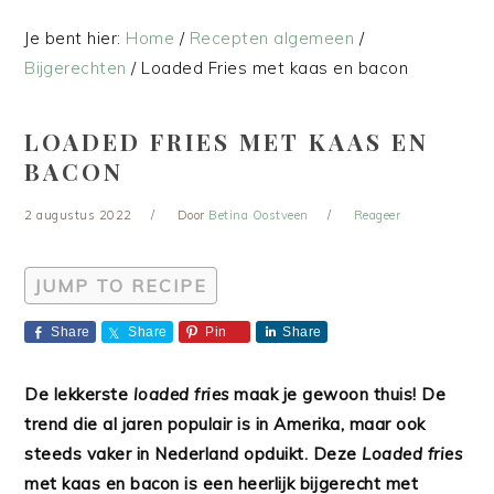
Je bent hier:
Home
/
Recepten algemeen
/
Bijgerechten
/
Loaded Fries met kaas en bacon
LOADED FRIES MET KAAS EN
BACON
2 augustus 2022
Door
Betina Oostveen
Reageer
JUMP TO RECIPE
Share
Share
Pin
Share
De lekkerste
loaded fries
maak je gewoon thuis! De
trend die al jaren populair is in Amerika, maar ook
steeds vaker in Nederland opduikt. Deze
Loaded fries
met kaas en bacon is een heerlijk bijgerecht met