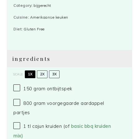
Category:
bijgerecht
Cuisine:
Amerikaanse keuken
Diet:
Gluten Free
ingredients
1X
2X
3X
SCALE
150 gram
ontbijtspek
800 gram
voorgegaarde aardappel
partjes
1
tl cajun kruiden (of
basic bbq kruiden
mix)