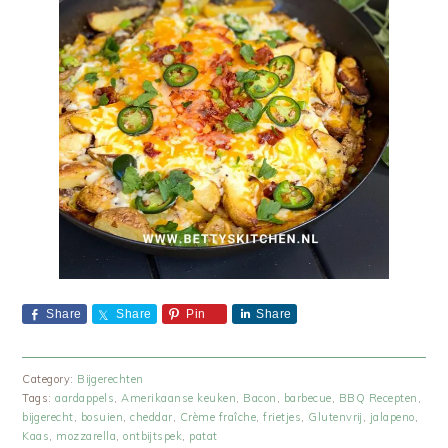
Share
Share
Pin
Share
Category:
Bijgerechten
Tags:
aardappels
,
Amerikaanse keuken
,
Bacon
,
barbecue
,
BBQ Recepten
,
bijgerecht
,
bosuien
,
cheddar
,
Crème fraîche
,
frietjes
,
Glutenvrij
,
jalapeno
,
Kaas
,
mozzarella
,
ontbijtspek
,
patat