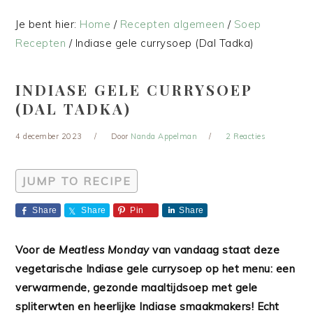
Je bent hier:
Home
/
Recepten algemeen
/
Soep
Recepten
/
Indiase gele currysoep (Dal Tadka)
INDIASE GELE CURRYSOEP
(DAL TADKA)
4 december 2023
Door
Nanda Appelman
2 Reacties
JUMP TO RECIPE
Share
Share
Pin
Share
Voor de
Meatless Monday
van vandaag staat deze
vegetarische Indiase gele currysoep op het menu: een
verwarmende, gezonde maaltijdsoep met gele
spliterwten en heerlijke Indiase smaakmakers! Echt