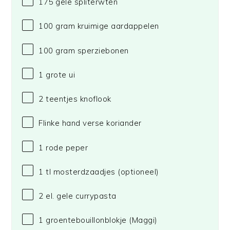
175
gele spliterwten
100 gram
kruimige aardappelen
100 gram
sperziebonen
1
grote ui
2
teentjes knoflook
Flinke hand verse koriander
1
rode peper
1
tl mosterdzaadjes (optioneel)
2
el. gele currypasta
1
groentebouillonblokje
(Maggi)