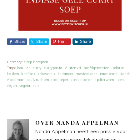
Share
Share
Pin
Share
Category:
Soep Recepten
Tags:
bouillon
,
curry
,
currypasta
,
Glutenvrij
,
hoofdgerechten
,
Indiase
keuken
,
knoflook
,
kokosmelk
,
koriander
,
mosterdzaad
,
naanbrood
,
Nanda
Appelman
,
peulvruchten
,
rode peper
,
sperziebonen
,
spliterwten
,
uien
,
vegan
,
vegetarisch
OVER
NANDA APPELMAN
Nanda Appelman heeft een passie voor
gezond, maar vooral lekker eten en