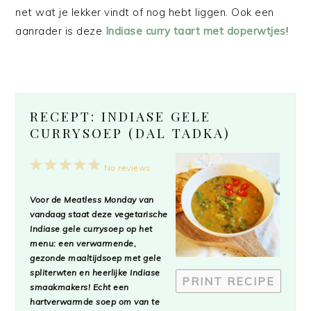
net wat je lekker vindt of nog hebt liggen. Ook een
aanrader is deze
Indiase curry taart met doperwtjes
!
RECEPT: INDIASE GELE
CURRYSOEP (DAL TADKA)
1
2
3
4
5
No reviews
Star
Stars
Stars
Stars
Stars
Voor de
Meatless Monday
van
vandaag staat deze vegetarische
Indiase gele currysoep op het
menu: een verwarmende,
gezonde maaltijdsoep met gele
spliterwten en heerlijke Indiase
PRINT RECIPE
smaakmakers! Echt een
hartverwarmde soep om van te