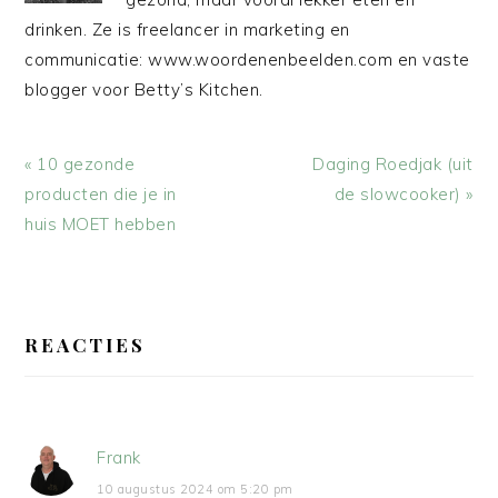
drinken. Ze is freelancer in marketing en
communicatie: www.woordenenbeelden.com en vaste
blogger voor Betty’s Kitchen.
Vorig
Volgend
« 10 gezonde
Daging Roedjak (uit
bericht:
bericht:
producten die je in
de slowcooker) »
huis MOET hebben
LEES
INTERACTIES
REACTIES
Frank
10 augustus 2024 om 5:20 pm