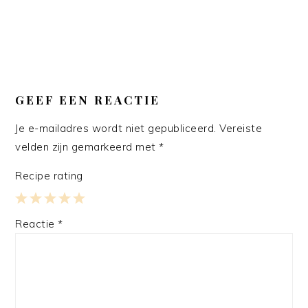
GEEF EEN REACTIE
Je e-mailadres wordt niet gepubliceerd.
Vereiste
velden zijn gemarkeerd met
*
Recipe rating
1
2
3
4
5
Reactie
*
Star
Stars
Stars
Stars
Stars