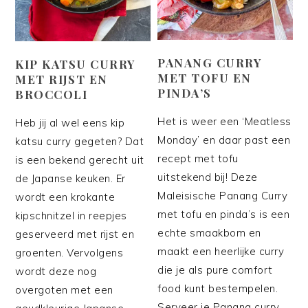
PANANG CURRY
KIP KATSU CURRY
MET TOFU EN
MET RIJST EN
PINDA’S
BROCCOLI
Het is weer een ‘Meatless
Heb jij al wel eens kip
Monday’ en daar past een
katsu curry gegeten? Dat
recept met tofu
is een bekend gerecht uit
uitstekend bij! Deze
de Japanse keuken. Er
Maleisische Panang Curry
wordt een krokante
met tofu en pinda’s is een
kipschnitzel in reepjes
echte smaakbom en
geserveerd met rijst en
maakt een heerlijke curry
groenten. Vervolgens
die je als pure comfort
wordt deze nog
food kunt bestempelen.
overgoten met een
Serveer je Panang curry