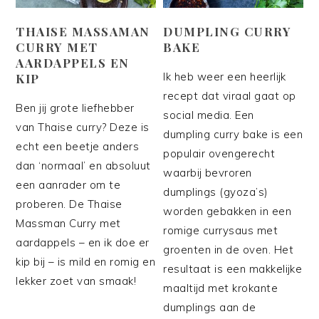
THAISE MASSAMAN
DUMPLING CURRY
CURRY MET
BAKE
AARDAPPELS EN
Ik heb weer een heerlijk
KIP
recept dat viraal gaat op
Ben jij grote liefhebber
social media. Een
van Thaise curry? Deze is
dumpling curry bake is een
echt een beetje anders
populair ovengerecht
dan ‘normaal’ en absoluut
waarbij bevroren
een aanrader om te
dumplings (gyoza’s)
proberen. De Thaise
worden gebakken in een
Massman Curry met
romige currysaus met
aardappels – en ik doe er
groenten in de oven. Het
kip bij – is mild en romig en
resultaat is een makkelijke
lekker zoet van smaak!
maaltijd met krokante
dumplings aan de