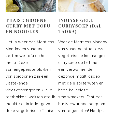
THAISE GROENE
INDIASE GELE
CURRY MET TOFU
CURRYSOEP (DAL
EN NOODLES
TADKA)
Het is weer een Meatless
Voor de Meatless Monday
Monday en vandaag
van vandaag staat deze
zetten we tofu op het
vegetarische Indiase gele
menu! Deze
currysoep op het menu:
samengeperste blokken
een verwarmende,
van sojabonen zijn een
gezonde maaltijdsoep
uitstekende
met gele spliterwten en
vleesvervanger en kun je
heerlijke Indiase
roerbakken, wokken etc. Ik
smaakmakers! Echt een
maakte er in ieder geval
hartverwarmde soep om
deze vegetarische Thaise
van te genieten! Het lijkt