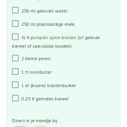
250
ml gekookt water,
250
ml plantaardige melk,
½
tl p
umpkin spice kruiden
(of gebruik
kaneel of speculaas kruiden)
2
kleine peren
1
tl roomboter
1
el (bruine) basterdsuiker
0
,25 tl gemalen kaneel
Direct in je mandje bij: