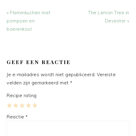
Vorig
Volgend
« Flammkuchen met
The Lemon Tree in
bericht:
bericht:
pompoen en
Deventer »
boerenkool
LEES
INTERACTIES
GEEF EEN REACTIE
Je e-mailadres wordt niet gepubliceerd.
Vereiste
velden zijn gemarkeerd met
*
Recipe rating
1
2
3
4
5
Reactie
*
Star
Stars
Stars
Stars
Stars