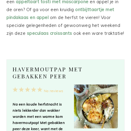
een
appeltaart tosti met mascarpone
en appel je in
de oren? Of ga voor een kruidig
ontbijttaartje met
pindakaas en appel
om de herfst te vieren! Voor
speciale gelegenheden of gewoonweg het weekend
zijn deze
speculaas croissants
ook een ware traktatie!
HAVERMOUTPAP MET
GEBAKKEN PEER
1
2
3
4
5
No reviews
Star
Stars
Stars
Stars
Stars
Na een koude herfstnacht is
niets lekkerder dan wakker
worden met een warme kom
havermoutpap! Met gebakken
peer deze keer, want met de