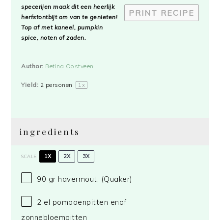
specerijen maak dit een heerlijk
PRINT RECIPE
herfstontbijt om van te genieten!
Top af met kaneel, pumpkin
spice, noten of zaden.
Author:
Betina Oostveen
Yield:
2
personen
1
x
ingredients
1X
2X
3X
SCALE
90
gr
havermout,
(Quaker)
2
el pompoenpitten enof
zonnebloempitten