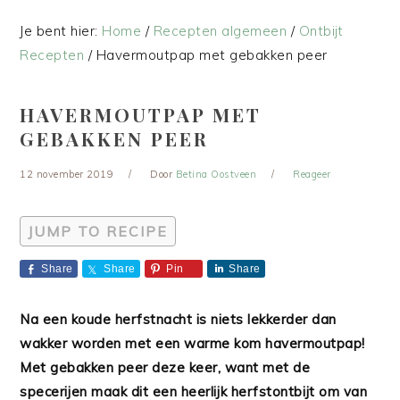
Je bent hier:
Home
/
Recepten algemeen
/
Ontbijt
Recepten
/
Havermoutpap met gebakken peer
HAVERMOUTPAP MET
GEBAKKEN PEER
12 november 2019
Door
Betina Oostveen
Reageer
JUMP TO RECIPE
Share
Share
Pin
Share
Na een koude herfstnacht is niets lekkerder dan
wakker worden met een warme kom havermoutpap!
Met gebakken peer deze keer, want met de
specerijen maak dit een heerlijk herfstontbijt om van