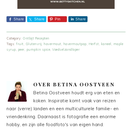
Share
Share
Pin
Share
Category:
Ontbijt Recepten
Tags:
fruit
,
Glutenvrij
,
havermout
,
havermoutpap
,
Herfst
,
kaneel
,
maple
syrup
,
peer
,
pumpkin spice
,
Voedselzandloper
OVER
BETINA OOSTVEEN
Betina Oostveen houdt erg van eten en
koken. Inspiratie komt vaak van reizen
naar (verre) landen en een multiculturele familie- en
vriendenkring. Daarnaast is fotografie een enorme
hobby, en zijn alle foodfoto's van eigen hand.