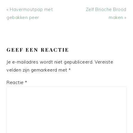
Vorig
Volgend
« Havermoutpap met
Zelf Brioche Brood
bericht:
bericht:
gebakken peer
maken »
LEES
INTERACTIES
GEEF EEN REACTIE
Je e-mailadres wordt niet gepubliceerd.
Vereiste
velden zijn gemarkeerd met
*
Reactie
*