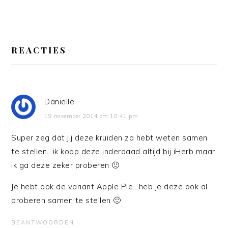
LEES
INTERACTIES
REACTIES
Danielle
19 november 2014 om 10:41 pm
Super zeg dat jij deze kruiden zo hebt weten samen
te stellen.. ik koop deze inderdaad altijd bij iHerb maar
ik ga deze zeker proberen 🙂
Je hebt ook de variant Apple Pie.. heb je deze ook al
proberen samen te stellen 🙂
BEANTWOORDEN