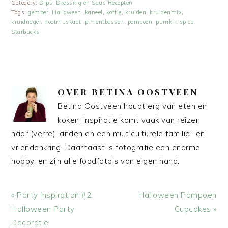
Category:
Dips, Dressing en Saus Recepten
Tags:
gember
,
Halloween
,
kaneel
,
koffie
,
kruiden
,
kruidenmix
,
kruidnagel
,
nootmuskaat
,
pimentbessen
,
pompoen
,
pumkin spice
,
Starbucks
OVER
BETINA OOSTVEEN
Betina Oostveen houdt erg van eten en
koken. Inspiratie komt vaak van reizen
naar (verre) landen en een multiculturele familie- en
vriendenkring. Daarnaast is fotografie een enorme
hobby, en zijn alle foodfoto's van eigen hand.
Vorig
Volgend
« Party Inspiration #2:
Halloween Pompoen
bericht:
bericht:
Halloween Party
Cupcakes »
Decoratie