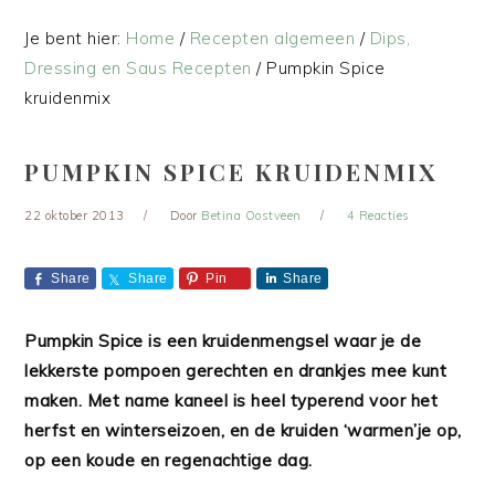
Je bent hier:
Home
/
Recepten algemeen
/
Dips,
Dressing en Saus Recepten
/
Pumpkin Spice
kruidenmix
PUMPKIN SPICE KRUIDENMIX
22 oktober 2013
Door
Betina Oostveen
4 Reacties
Share
Share
Pin
Share
Pumpkin Spice is een kruidenmengsel waar je de
lekkerste pompoen gerechten en drankjes mee kunt
maken. Met name kaneel is heel typerend voor het
herfst en winterseizoen, en de kruiden ‘warmen’je op,
op een koude en regenachtige dag.