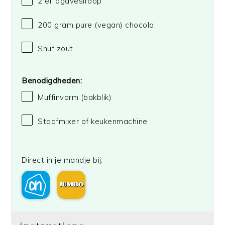
2
el. agavesiroop
200 gram
pure (vegan) chocola
Snuf zout
Benodigdheden:
Muffinvorm (bakblik)
Staafmixer of keukenmachine
Direct in je mandje bij: