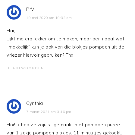
PrV
19 mei 2020 om 10:32 am
Hai,
Lijkt me erg lekker om te maken, maar ben nogal wat
“makkelijk” kun je ook van die blokjes pompoen uit de
vriezer hiervoir gebruiken? Tnx!
BEANTWOORDEN
Cynthia
7 maart 2021 om 3:46 pm
Hoi! Ik heb ze zojuist gemaakt met pompoen puree
van 1 zakje pompoen blokjes. 11 minuutjes gekookt.