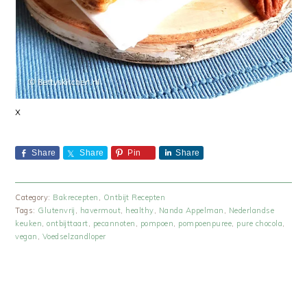
x
Share
Share
Pin
Share
Category:
Bakrecepten
,
Ontbijt Recepten
Tags:
Glutenvrij
,
havermout
,
healthy
,
Nanda Appelman
,
Nederlandse
keuken
,
ontbijttaart
,
pecannoten
,
pompoen
,
pompoenpuree
,
pure chocola
,
vegan
,
Voedselzandloper