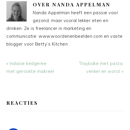
OVER
NANDA APPELMAN
Nanda Appelman heeft een passie voor
gezond, maar vooral lekker eten en
drinken. Ze is freelancer in marketing en
communicatie: www.woordenenbeelden.com en vaste
blogger voor Betty’s Kitchen.
Vorig
Volgend
« Indiase kedgeree
Traybake met pasta,
bericht:
bericht:
met gerookte makreel
venkel en worst »
LEES
INTERACTIES
REACTIES