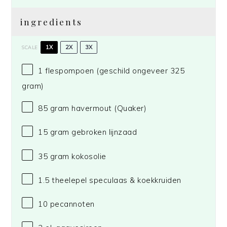
ingredients
1X
2X
3X
SCALE
1
flespompoen (geschild ongeveer 325
gram)
85 gram
havermout
(Quaker)
15 gram
gebroken lijnzaad
35 gram
kokosolie
1.5
theelepel speculaas & koekkruiden
10
pecannoten