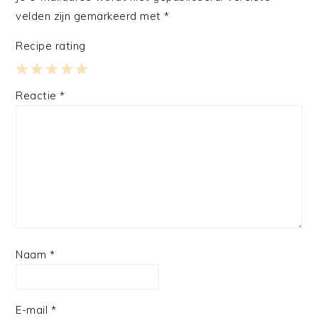
velden zijn gemarkeerd met
*
Recipe rating
1
2
3
4
5
Reactie
*
Star
Stars
Stars
Stars
Stars
Naam
*
E-mail
*