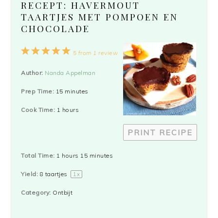
RECEPT: HAVERMOUT
TAARTJES MET POMPOEN EN
CHOCOLADE
1
2
3
4
5
5
from
1
review
Star
Stars
Stars
Stars
Stars
Author:
Nanda Appelman
Prep Time:
15 minutes
Cook Time:
1 hours
PRINT RECIPE
Total Time:
1 hours 15 minutes
Yield:
8
taartjes
1
x
Category:
Ontbijt