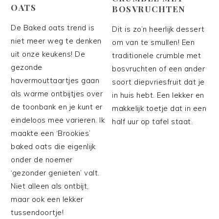
OATS
BOSVRUCHTEN
De Baked oats trend is
Dit is zo’n heerlijk dessert
niet meer weg te denken
om van te smullen! Een
uit onze keukens! De
traditionele crumble met
gezonde
bosvruchten of een ander
havermouttaartjes gaan
soort diepvriesfruit dat je
als warme ontbijtjes over
in huis hebt. Een lekker en
de toonbank en je kunt er
makkelijk toetje dat in een
eindeloos mee varieren. Ik
half uur op tafel staat.
maakte een ‘Brookies’
baked oats die eigenlijk
onder de noemer
‘gezonder genieten’ valt.
Niet alleen als ontbijt,
maar ook een lekker
tussendoortje!