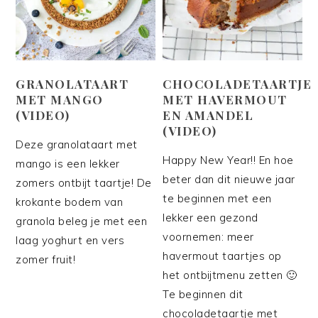
GRANOLATAART
CHOCOLADETAARTJE
MET MANGO
MET HAVERMOUT
(VIDEO)
EN AMANDEL
(VIDEO)
Deze granolataart met
Happy New Year!! En hoe
mango is een lekker
beter dan dit nieuwe jaar
zomers ontbijt taartje! De
te beginnen met een
krokante bodem van
lekker een gezond
granola beleg je met een
voornemen: meer
laag yoghurt en vers
havermout taartjes op
zomer fruit!
het ontbijtmenu zetten 🙂
Te beginnen dit
chocoladetaartje met