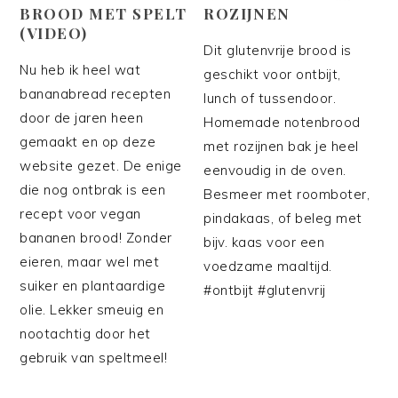
BROOD MET SPELT
ROZIJNEN
(VIDEO)
Dit glutenvrije brood is
Nu heb ik heel wat
geschikt voor ontbijt,
bananabread recepten
lunch of tussendoor.
door de jaren heen
Homemade notenbrood
gemaakt en op deze
met rozijnen bak je heel
website gezet. De enige
eenvoudig in de oven.
die nog ontbrak is een
Besmeer met roomboter,
recept voor vegan
pindakaas, of beleg met
bananen brood! Zonder
bijv. kaas voor een
eieren, maar wel met
voedzame maaltijd.
suiker en plantaardige
#ontbijt #glutenvrij
olie. Lekker smeuig en
nootachtig door het
gebruik van speltmeel!