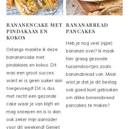
BANANENCAKE MET
BANANABREAD
PINDAKAAS EN
PANCAKES
KOKOS
Heb je nog veel (rijpe)
Onlangs maakte ik deze
bananen over? Ik maak
bananencake met
hier graag gezonde
pindakaas en kokos. Dit
tussendoortjes zoals
was een groot succes
bananabread van. Maar
want er is geen suiker aan
wist je dat je dit beslag
toegevoegd! Dit is dus
ook goed kunt gebruiken
met recht een gezonde
om dikke bananabread
cake waar je van blijft en
pancakes te maken?
mag snoepen en is is dan
ook zeker mijn aanrader
voor dit weekend! Geniet