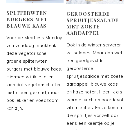
SPLITERWTEN
GEROOSTERDE
BURGERS MET
SPRUITJESSALADE
BLAUWE KAAS
MET ZOETE
AARDAPPEL
Voor de Meatless Monday
Ook in de winter serveren
van vandaag maakte ik
wij salades! Maar dan wel
deze vegetarische,
een goedgevulde
groene spliterwten
geroosterde
burgers met blauwe kaas.
spruitjessalade met zoete
Hiermee wil ik je laten
aardappel, blauwe kaas
zien dat vegetarisch eten
en hazelnoten. Heerlijk als
niet alleen gezond, maar
warme lunch en boordevol
ook lekker en voedzaam
vitamientjes. En zo komen
kan zijn.
die spruitjes vanzelf ook
eens een keertje op je