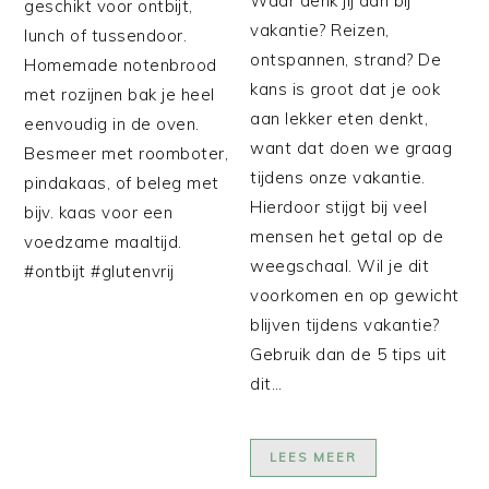
Waar denk jij aan bij
geschikt voor ontbijt,
vakantie? Reizen,
lunch of tussendoor.
ontspannen, strand? De
Homemade notenbrood
kans is groot dat je ook
met rozijnen bak je heel
aan lekker eten denkt,
eenvoudig in de oven.
want dat doen we graag
Besmeer met roomboter,
tijdens onze vakantie.
pindakaas, of beleg met
Hierdoor stijgt bij veel
bijv. kaas voor een
mensen het getal op de
voedzame maaltijd.
weegschaal. Wil je dit
#ontbijt #glutenvrij
voorkomen en op gewicht
blijven tijdens vakantie?
Gebruik dan de 5 tips uit
dit…
LEES MEER