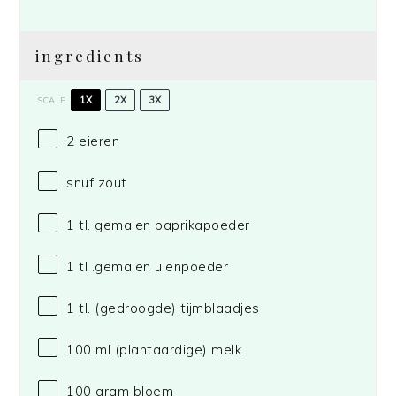
ingredients
1X
2X
3X
SCALE
2
eieren
snuf zout
1
tl. gemalen paprikapoeder
1
tl .gemalen uienpoeder
1
tl. (gedroogde) tijmblaadjes
100
ml (plantaardige) melk
100 gram
bloem