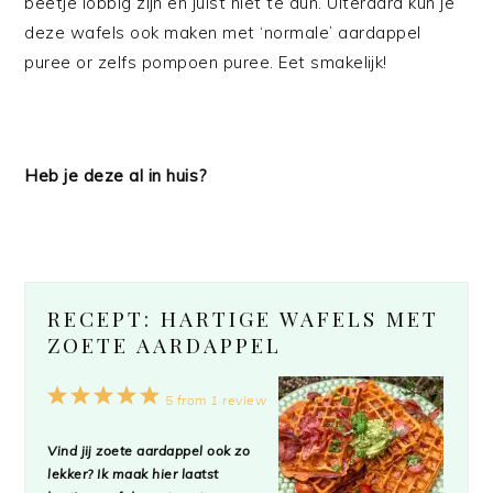
beetje lobbig zijn en juist niet te dun. Uiteraard kun je
deze wafels ook maken met ‘normale’ aardappel
puree or zelfs pompoen puree. Eet smakelijk!
Heb je deze al in huis?
RECEPT: HARTIGE WAFELS MET
ZOETE AARDAPPEL
1
2
3
4
5
5
from
1
review
Star
Stars
Stars
Stars
Stars
Vind jij zoete aardappel ook zo
lekker? Ik maak hier laatst