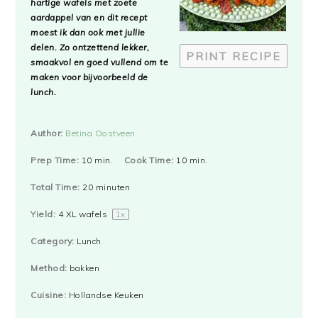
hartige wafels met zoete
aardappel van en dit recept
moest ik dan ook met jullie
delen. Zo ontzettend lekker,
PRINT RECIPE
smaakvol en goed vullend om te
maken voor bijvoorbeeld de
lunch.
Author:
Betina Oostveen
Prep Time:
10 min.
Cook Time:
10 min.
Total Time:
20 minuten
Yield:
4
XL wafels
1
x
Category:
Lunch
Method:
bakken
Cuisine:
Hollandse Keuken