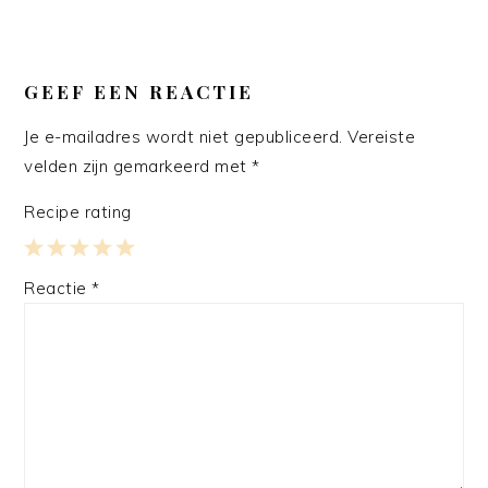
GEEF EEN REACTIE
Je e-mailadres wordt niet gepubliceerd.
Vereiste
velden zijn gemarkeerd met
*
Recipe rating
1
2
3
4
5
Reactie
*
Star
Stars
Stars
Stars
Stars