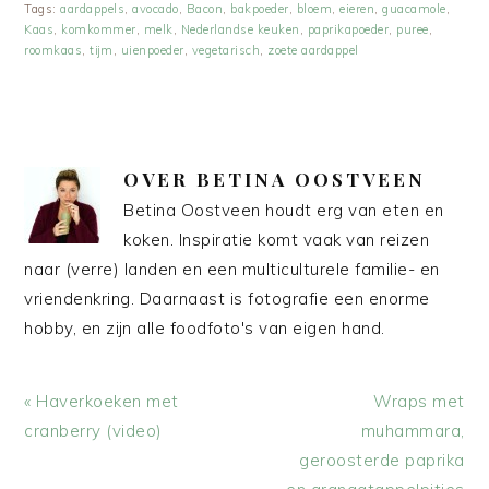
Tags:
aardappels
,
avocado
,
Bacon
,
bakpoeder
,
bloem
,
eieren
,
guacamole
,
Kaas
,
komkommer
,
melk
,
Nederlandse keuken
,
paprikapoeder
,
puree
,
roomkaas
,
tijm
,
uienpoeder
,
vegetarisch
,
zoete aardappel
OVER
BETINA OOSTVEEN
Betina Oostveen houdt erg van eten en
koken. Inspiratie komt vaak van reizen
naar (verre) landen en een multiculturele familie- en
vriendenkring. Daarnaast is fotografie een enorme
hobby, en zijn alle foodfoto's van eigen hand.
Vorig
Volgend
« Haverkoeken met
Wraps met
bericht:
bericht:
cranberry (video)
muhammara,
geroosterde paprika