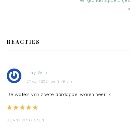
en granaatappelpitjes
»
LEES
INTERACTIES
REACTIES
Tiny Wille
27 april 2024 om 9:49 pm
De wafels van zoete aardappel waren heerlijk.
BEANTWOORDEN