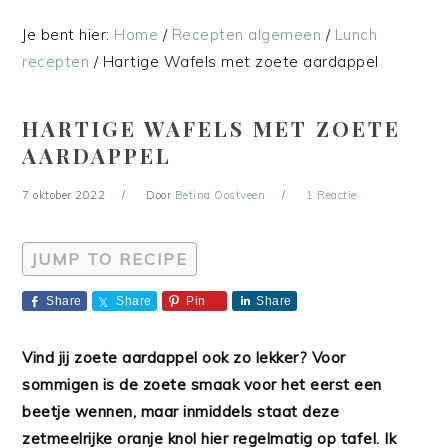
Je bent hier:
Home
/
Recepten algemeen
/
Lunch
recepten
/
Hartige Wafels met zoete aardappel
HARTIGE WAFELS MET ZOETE
AARDAPPEL
7 oktober 2022
Door
Betina Oostveen
1 Reactie
JUMP TO RECIPE
Share
Share
Pin
Share
Vind jij zoete aardappel ook zo lekker? Voor
sommigen is de zoete smaak voor het eerst een
beetje wennen, maar inmiddels staat deze
zetmeelrijke oranje knol hier regelmatig op tafel. Ik