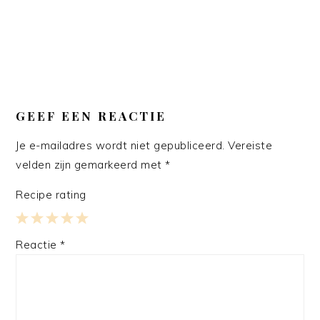
GEEF EEN REACTIE
Je e-mailadres wordt niet gepubliceerd.
Vereiste
velden zijn gemarkeerd met
*
Recipe rating
1
2
3
4
5
Reactie
*
Star
Stars
Stars
Stars
Stars