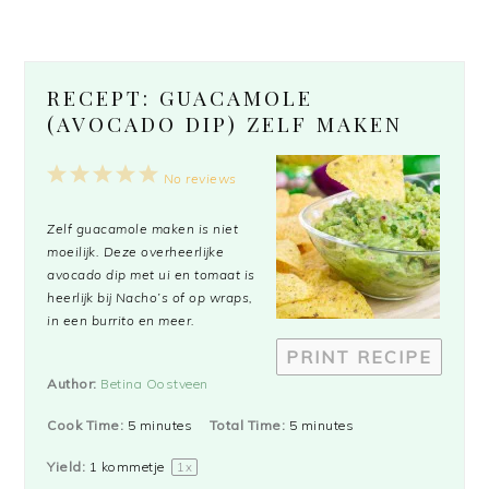
RECEPT: GUACAMOLE
(AVOCADO DIP) ZELF MAKEN
1
2
3
4
5
No reviews
Star
Stars
Stars
Stars
Stars
Zelf guacamole maken is niet
moeilijk. Deze overheerlijke
avocado dip met ui en tomaat is
heerlijk bij Nacho’s of op wraps,
in een burrito en meer.
PRINT RECIPE
Author:
Betina Oostveen
Cook Time:
5 minutes
Total Time:
5 minutes
Yield:
1
kommetje
1
x