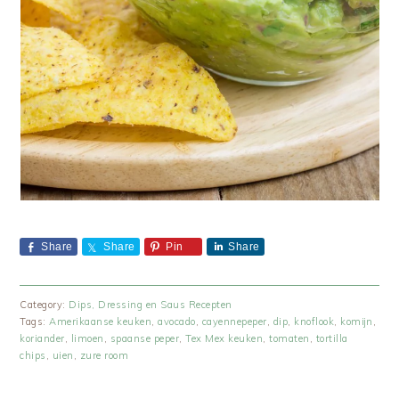
Share
Share
Pin
Share
Category:
Dips, Dressing en Saus Recepten
Tags:
Amerikaanse keuken
,
avocado
,
cayennepeper
,
dip
,
knoflook
,
komijn
,
koriander
,
limoen
,
spaanse peper
,
Tex Mex keuken
,
tomaten
,
tortilla
chips
,
uien
,
zure room