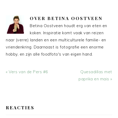
OVER
BETINA OOSTVEEN
Betina Oostveen houdt erg van eten en
koken. Inspiratie komt vaak van reizen
naar (verre) landen en een multiculturele familie- en
vriendenkring. Daarnaast is fotografie een enorme
hobby, en zijn alle foodfoto's van eigen hand.
Vorig
Volgend
« Vers van de Pers #6
Quesadillas met
bericht:
bericht:
paprika en mais »
LEES
INTERACTIES
REACTIES