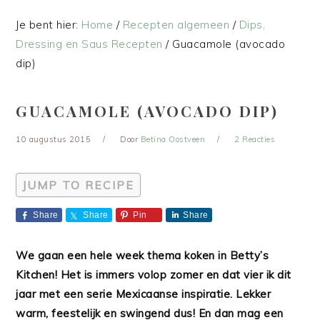
Je bent hier:
Home
/
Recepten algemeen
/
Dips,
Dressing en Saus Recepten
/
Guacamole (avocado
dip)
GUACAMOLE (AVOCADO DIP)
10 augustus 2015
Door
Betina Oostveen
2 Reacties
JUMP TO RECIPE
Share
Share
Pin
Share
We gaan een hele week thema koken in Betty’s
Kitchen! Het is immers volop zomer en dat vier ik dit
jaar met een serie Mexicaanse inspiratie. Lekker
warm, feestelijk en swingend dus! En dan mag een