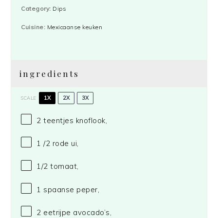
Category:
Dips
Cuisine:
Mexicaanse keuken
ingredients
1X
2X
3X
SCALE
2
teentjes knoflook,
1
/2 rode ui,
1/2
tomaat,
1
spaanse peper,
2
eetrijpe avocado’s,