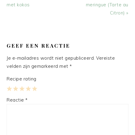
bericht:
bericht:
met kokos
meringue (Tarte au
Citron) »
LEES
INTERACTIES
GEEF EEN REACTIE
Je e-mailadres wordt niet gepubliceerd.
Vereiste
velden zijn gemarkeerd met
*
Recipe rating
1
2
3
4
5
Reactie
*
Star
Stars
Stars
Stars
Stars