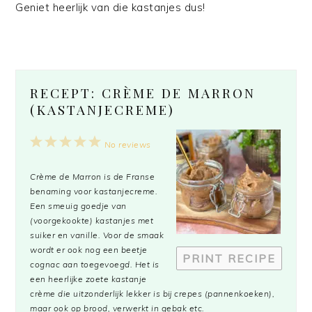
Geniet heerlijk van die kastanjes dus!
RECEPT: CRÈME DE MARRON
(KASTANJECREME)
1
2
3
4
5
No reviews
Star
Stars
Stars
Stars
Stars
Crème de Marron is de Franse
benaming voor kastanjecreme.
Een smeuig goedje van
(voorgekookte) kastanjes met
suiker en vanille. Voor de smaak
wordt er ook nog een beetje
PRINT RECIPE
cognac aan toegevoegd. Het is
een heerlijke zoete kastanje
crème die uitzonderlijk lekker is bij crepes (pannenkoeken),
maar ook op brood, verwerkt in gebak etc.