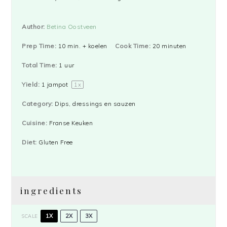
Author:
Betina Oostveen
Prep Time:
10 min. + koelen
Cook Time:
20 minuten
Total Time:
1 uur
Yield:
1
jampot
1
x
Category:
Dips, dressings en sauzen
Cuisine:
Franse Keuken
Diet:
Gluten Free
ingredients
1X
2X
3X
SCALE