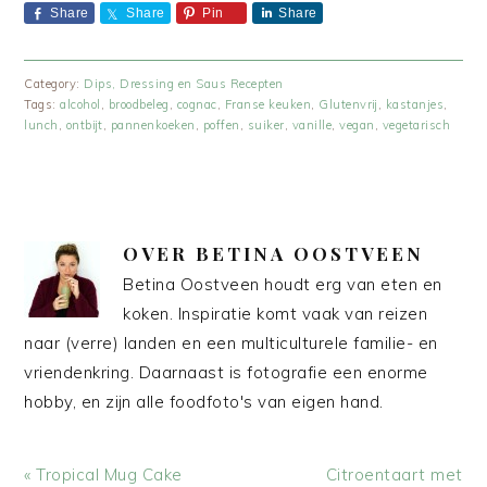
Share
Share
Pin
Share
Category:
Dips, Dressing en Saus Recepten
Tags:
alcohol
,
broodbeleg
,
cognac
,
Franse keuken
,
Glutenvrij
,
kastanjes
,
lunch
,
ontbijt
,
pannenkoeken
,
poffen
,
suiker
,
vanille
,
vegan
,
vegetarisch
OVER
BETINA OOSTVEEN
Betina Oostveen houdt erg van eten en
koken. Inspiratie komt vaak van reizen
naar (verre) landen en een multiculturele familie- en
vriendenkring. Daarnaast is fotografie een enorme
hobby, en zijn alle foodfoto's van eigen hand.
Vorig
Volgend
« Tropical Mug Cake
Citroentaart met