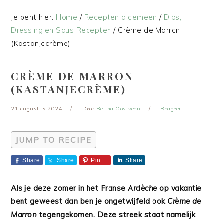
Je bent hier:
Home
/
Recepten algemeen
/
Dips,
Dressing en Saus Recepten
/
Crème de Marron
(Kastanjecrème)
CRÈME DE MARRON
(KASTANJECRÈME)
21 augustus 2024
Door
Betina Oostveen
Reageer
JUMP TO RECIPE
Share
Share
Pin
Share
Als je deze zomer in het Franse
Ardèche
op vakantie
bent geweest dan ben je ongetwijfeld ook
Crème de
Marron
tegengekomen. Deze streek staat namelijk