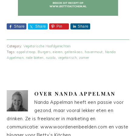
Share
Share
Pin
Share
Category:
Vegetarische Hoofdgerechten
Tags:
appelstroop
,
Burgers
,
eieren
,
geitenkaas
,
havermout
,
Nanda
Appelman
,
rode bieten
,
rucola
,
vegetarisch
,
zomer
OVER
NANDA APPELMAN
Nanda Appelman heeft een passie voor
gezond, maar vooral lekker eten en
drinken. Ze is freelancer in marketing en
communicatie: www.woordenenbeelden.com en vaste
blogger voor Betty’s Kitchen.