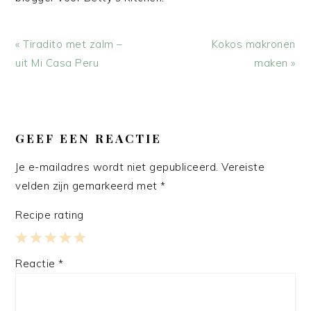
Vorig
Volgend
« Tiradito met zalm –
Kokos makronen
bericht:
bericht:
uit Mi Casa Peru
maken »
LEES
INTERACTIES
GEEF EEN REACTIE
Je e-mailadres wordt niet gepubliceerd.
Vereiste
velden zijn gemarkeerd met
*
Recipe rating
1
2
3
4
5
Reactie
*
Star
Stars
Stars
Stars
Stars