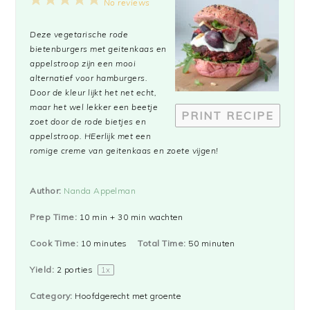
1
2
3
4
5
No reviews
Star
Stars
Stars
Stars
Stars
Deze vegetarische rode
bietenburgers met geitenkaas en
appelstroop zijn een mooi
alternatief voor hamburgers.
Door de kleur lijkt het net echt,
maar het wel lekker een beetje
PRINT RECIPE
zoet door de rode bietjes en
appelstroop. HEerlijk met een
romige creme van geitenkaas en zoete vijgen!
Author:
Nanda Appelman
Prep Time:
10 min + 30 min wachten
Cook Time:
10 minutes
Total Time:
50 minuten
Yield:
2
porties
1
x
Category:
Hoofdgerecht met groente