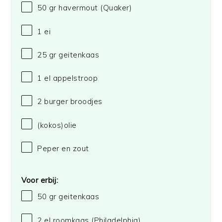
50
gr havermout
(Quaker)
1
ei
25
gr geitenkaas
1
el appelstroop
2
burger broodjes
(kokos)olie
Peper en zout
Voor erbij:
50
gr geitenkaas
2
el roomkaas
(Philadelphia)