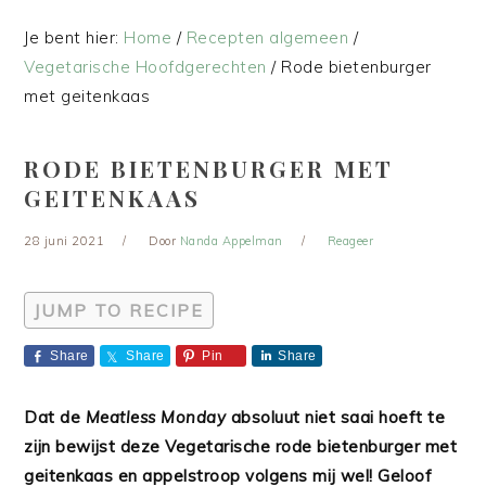
Je bent hier:
Home
/
Recepten algemeen
/
Vegetarische Hoofdgerechten
/
Rode bietenburger
met geitenkaas
RODE BIETENBURGER MET
GEITENKAAS
28 juni 2021
Door
Nanda Appelman
Reageer
JUMP TO RECIPE
Share
Share
Pin
Share
Dat de
Meatless Monday
absoluut niet saai hoeft te
zijn bewijst deze Vegetarische rode bietenburger met
geitenkaas en appelstroop volgens mij wel! Geloof