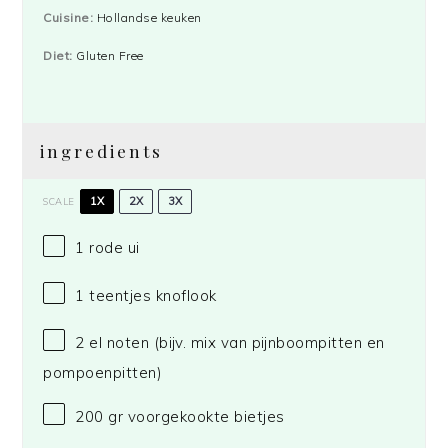
Cuisine:
Hollandse keuken
Diet:
Gluten Free
ingredients
1X
2X
3X
SCALE
1
rode ui
1
teentjes knoflook
2
el noten (bijv. mix van pijnboompit
ten
en
pompoenpitten)
200
gr voorgekookte bietjes