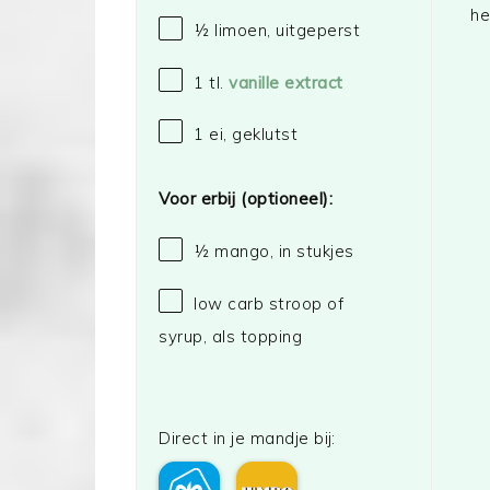
he
½
limoen, uitgeperst
1
tl.
vanille extract
1
ei, geklutst
Voor erbij (optioneel):
½
mango, in stukjes
low carb stroop of
syrup, als topping
Direct in je mandje bij: