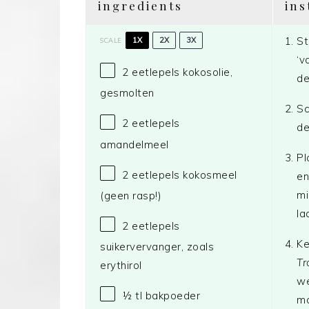
ingredients
ins
St
1X
2X
3X
SCALE
‘v
2
eetlepels kokosolie,
de
gesmolten
Sc
2
eetlepels
de
amandelmeel
Pl
2
eetlepels kokosmeel
en
mi
(geen rasp!)
la
2
eetlepels
Ke
suikervervanger, zoals
Tr
erythirol
we
½
tl bakpoeder
ma