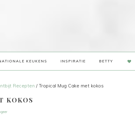
NAV
NATIONALE KEUKENS
INSPIRATIE
BETTY
SOC
ME
ntbijt Recepten
/
Tropical Mug Cake met kokos
T KOKOS
ageer