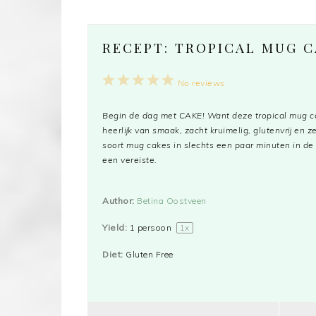
RECEPT: TROPICAL MUG 
1
2
3
4
5
No reviews
Star
Stars
Stars
Stars
Stars
Begin de dag met CAKE! Want deze tropical mug c
heerlijk van smaak, zacht kruimelig, glutenvrij en ze
soort mug cakes in slechts een paar minuten in de
een vereiste.
Author:
Betina Oostveen
Yield:
1
persoon
1
x
Diet:
Gluten Free