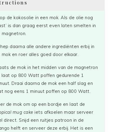
tructions
op de kokosolie in een mok. Als de olie nog
ast’ is dan graag eerst even laten smelten in
 magnetron.
hep daarna alle andere ingrediënten erbij in
 mok en roer alles goed door elkaar.
aats de mok in het midden van de magnetron
 laat op 800 Watt poffen gedurende 1
nuut. Draai daarna de mok een half slag en
at nog eens 1 minuut poffen op 800 Watt.
er de mok om op een bordje en laat de
opical mug cake
iets afkoelen maar serveer
l direct. Snijd een ruitjes patroon in de
ngo helft en serveer deze erbij. Het is een