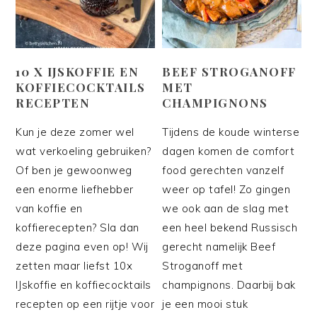
10 X IJSKOFFIE EN
BEEF STROGANOFF
KOFFIECOCKTAILS
MET
RECEPTEN
CHAMPIGNONS
Kun je deze zomer wel
Tijdens de koude winterse
wat verkoeling gebruiken?
dagen komen de comfort
Of ben je gewoonweg
food gerechten vanzelf
een enorme liefhebber
weer op tafel! Zo gingen
van koffie en
we ook aan de slag met
koffierecepten? Sla dan
een heel bekend Russisch
deze pagina even op! Wij
gerecht namelijk Beef
zetten maar liefst 10x
Stroganoff met
IJskoffie en koffiecocktails
champignons. Daarbij bak
recepten op een rijtje voor
je een mooi stuk