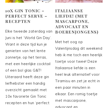
10X GIN TONIC –
ITALIAANSE
PERFECT SERVE –
LIEFDE! (MET
RECEPTEN
MASCARPONE,
ADVOCAAT EN
Elke tweede zaterdag van
BOERENJONGENS)
Juni is het ‘World Gin Day’.
Met het oog op
Want in deze tijd kun je
Valentijnsdag dit weekend
genieten van het lente
heb ik me toch een heerlijk
zonnetje, op het terras,
toetje voor twee! Deze
met een heerlijke cocktail
Italiaanse liefde is een
of een bol glas G&T!
heel leuk alternatief voor
Uiteraard heeft deze gin
Tiramisu en zet je echt in
liefhebster een handig
een paar minuten in
overzicht gemaakt met
elkaar. Een romig toetje
10x favoriete Gin Tonic
met mascarpone,
recepten en hun ‘perfect
advocaat en