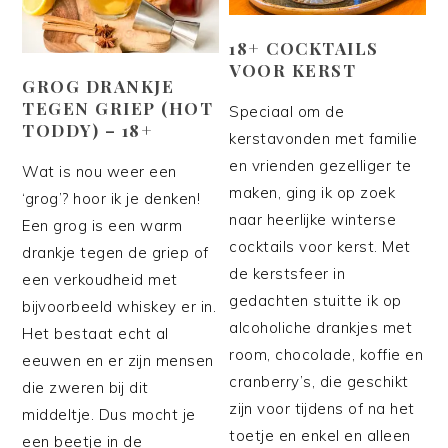
18+ COCKTAILS
VOOR KERST
GROG DRANKJE
TEGEN GRIEP (HOT
Speciaal om de
TODDY) – 18+
kerstavonden met familie
en vrienden gezelliger te
Wat is nou weer een
maken, ging ik op zoek
‘grog’? hoor ik je denken!
naar heerlijke winterse
Een grog is een warm
cocktails voor kerst. Met
drankje tegen de griep of
de kerstsfeer in
een verkoudheid met
gedachten stuitte ik op
bijvoorbeeld whiskey er in.
alcoholiche drankjes met
Het bestaat echt al
room, chocolade, koffie en
eeuwen en er zijn mensen
cranberry’s, die geschikt
die zweren bij dit
zijn voor tijdens of na het
middeltje. Dus mocht je
toetje en enkel en alleen
een beetje in de