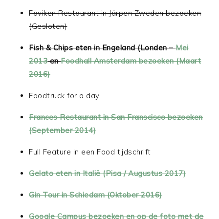
Fäviken Restaurant in Järpen Zweden bezoeken
(Gesloten)
Fish & Chips eten in Engeland (Londen –
Mei
2013
en
Foodhall Amsterdam bezoeken (Maart
2016)
Foodtruck for a day
Frances Restaurant in San Franscisco bezoeken
(September 2014)
Full Feature in een Food tijdschrift
Gelato eten in Italië (Pisa / Augustus 2017)
Gin Tour in Schiedam (Oktober 2016)
Google Campus bezoeken en op de foto met de