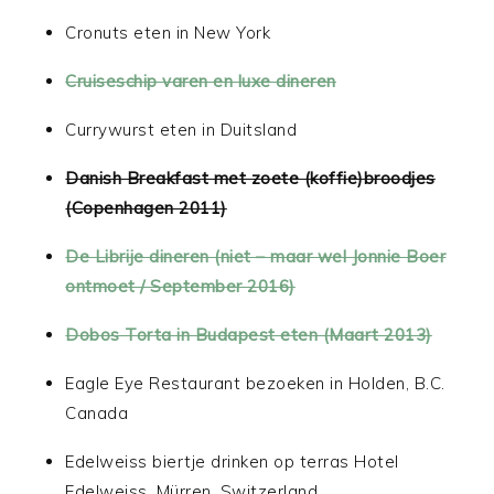
Cronuts eten in New York
Cruiseschip varen en luxe dineren
Currywurst eten in Duitsland
Danish Breakfast met zoete (koffie)broodjes
(Copenhagen 2011)
De Librije dineren (niet – maar wel Jonnie Boer
ontmoet / September 2016)
Dobos Torta in Budapest eten (Maart 2013)
Eagle Eye Restaurant bezoeken in Holden, B.C.
Canada
Edelweiss biertje drinken op terras Hotel
Edelweiss, Mürren, Switzerland