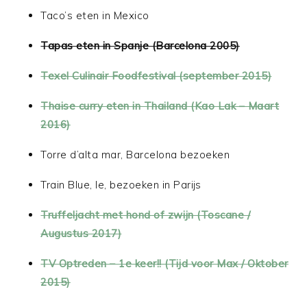
Taco’s eten in Mexico
Tapas eten in Spanje (Barcelona 2005)
Texel Culinair Foodfestival (september 2015)
Thaise curry eten in Thailand (Kao Lak – Maart
2016)
Torre d’alta mar, Barcelona bezoeken
Train Blue, le, bezoeken in Parijs
Truffeljacht met hond of zwijn (Toscane /
Augustus 2017)
TV Optreden – 1e keer!! (Tijd voor Max / Oktober
2015)