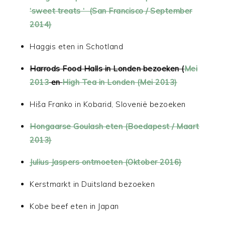
‘sweet treats ‘ (San Francisco / September
2014)
Haggis eten in Schotland
Harrods Food Halls in Londen bezoeken (
Mei
2013
en
High Tea in Londen (Mei 2013)
Hiša Franko in Kobarid, Slovenië bezoeken
Hongaarse Goulash eten (Boedapest / Maart
2013)
Julius Jaspers ontmoeten (Oktober 2016)
Kerstmarkt in Duitsland bezoeken
Kobe beef eten in Japan