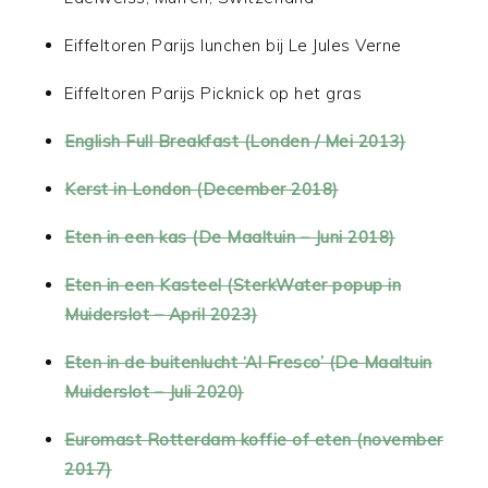
Eiffeltoren Parijs lunchen bij Le Jules Verne
Eiffeltoren Parijs Picknick op het gras
English Full Breakfast (Londen / Mei 2013)
Kerst in London (December 2018)
Eten in een kas (De Maaltuin – Juni 2018)
Eten in een Kasteel (SterkWater popup in
Muiderslot – April 2023)
Eten in de buitenlucht ‘Al Fresco’ (De Maaltuin
Muiderslot – Juli 2020)
Euromast Rotterdam koffie of eten (november
2017)