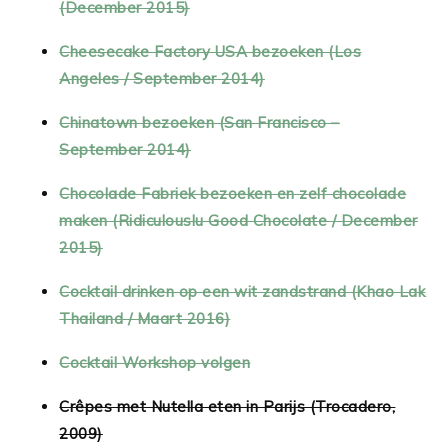
(December 2015)
Cheesecake Factory USA bezoeken (Los
Angeles / September 2014)
Chinatown bezoeken (San Francisco –
September 2014)
Chocolade Fabriek bezoeken en zelf chocolade
maken (Ridiculouslu Good Chocolate / December
2015)
Cocktail drinken op een wit zandstrand (Khao Lak
Thailand / Maart 2016)
Cocktail Workshop volgen
Crêpes met Nutella eten in Parijs (Trocadero,
2009)