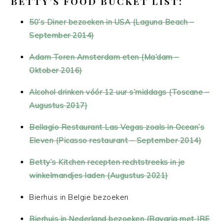
BETTY’S FOOD BUCKET LIST:
50’s Diner bezoeken in USA (Laguna Beach –
September 2014)
Adam Toren Amsterdam eten (Ma’dam –
Oktober 2016)
Alcohol drinken vóór 12 uur s’middags (Toscane –
Augustus 2017)
Bellagio Restaurant Las Vegas zoals in Ocean’s
Eleven (Picasso restaurant – September 2014)
Betty’s Kitchen recepten rechtstreeks in je
winkelmandjes laden (Augustus 2021)
Bierhuis in Belgie bezoeken
Bierhuis in Nederland bezoeken (Bavaria met JRE