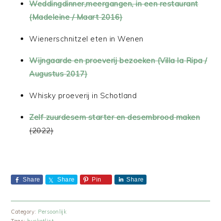
Weddingdinner,meergangen, in een restaurant
(Madeleine / Maart 2016)
Wienerschnitzel eten in Wenen
Wijngaarde en proeverij bezoeken (Villa la Ripa /
Augustus 2017)
Whisky proeverij in Schotland
Zelf zuurdesem starter en desembrood maken
(2022)
Share
Share
Pin
Share
Category:
Persoonlijk