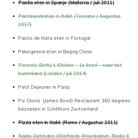
Paella eten in Spanje (Mallorca / Juli 2011)
Pastaworkshop in Italië (Toscane / Augustus
2017)
Pastis de Nata eten in Portugal
Pekingeend eten in Beijing China
Persreis Betty’s Kitchen – 1e keer! – naar het
buitenland (Londen / juli 2014)
Petit Dejeuner in Parijs
Piz Gloria (James Bond) Restaurant 360 degrees
bezoeken in Schilthorn Zwitserland
Pizza eten in Italië (Rome / Augustus 2011)
Radio Optreden (Winfrieds Woonkamer, Radio 6