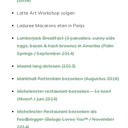
(2016)
Latte Art Workshop volgen
Laduree Macarons eten in Parijs
Lumberjack Breakfast (3 pancakes, sunny side
eggs, bacon & hash browns) in Amerika (Palm
Springs / September 2014)
Maand lang detoxen (2013)
Markthall Rotterdam bezoeken (Augustus 2016)
Michelenster restaurant bezoeken – 1e keer!
(Niven* / Juni 2014)
Michelinster Restaurant bezoeken als
foodblogger (Beluga Loves You** / November
2014)