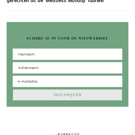
gerechten uit de 'Meatless Monday' rubriek!
SCHRIJF JE IN VOOR DE NIEUWSBRIEF
#BARBECUE