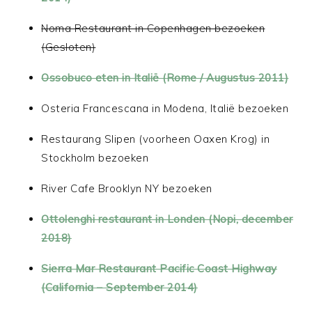
Noma Restaurant in Copenhagen bezoeken
(Gesloten)
Ossobuco eten in Italië (Rome / Augustus 2011)
Osteria Francescana in Modena, Italië bezoeken
Restaurang Slipen (voorheen Oaxen Krog) in
Stockholm bezoeken
River Cafe Brooklyn NY bezoeken
Ottolenghi restaurant in Londen (Nopi, december
2018)
Sierra Mar Restaurant Pacific Coast Highway
(California – September 2014)