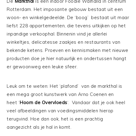
De
Markthal
is een indoor Foodie Walhalla in centrum
Rotterdam. Het imposante gebouw bestaat uit een
woon- en winkelgedeelde. De ‘boog’ bestaat uit maar
liefst 228 appartementen, die tevens uitkijken op het
inpandige verkoophal. Binnenin vind je allerlei
winkeltjes, delicatesse zaakjes en restaurants van
bekende ketens. Proeven en kennismaken met nieuwe
producten doe je hier natuurlijk en ondertussen hangt
er gewoonweg een leuke sfeer.
Leuk om te weten: Het ‘plafond’ van de markthal is
een mega groot kunstwerk van Arno Coenen en
heet ‘
Hoorn de Overvloeds
‘. Vandaar dat je ook heel
veel afbeeldingen van voedingsmiddelen hierop
terugvind. Hoe dan ook, het is een prachtig
aangezicht als je hal in komt.