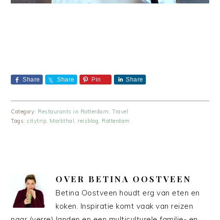
Share
Share
Pin
Share
Category:
Restaurants in Rotterdam
,
Travel
Tags:
citytrip
,
Markthal
,
reisblog
,
Rotterdam
OVER
BETINA OOSTVEEN
Betina Oostveen houdt erg van eten en
koken. Inspiratie komt vaak van reizen
naar (verre) landen en een multiculturele familie- en