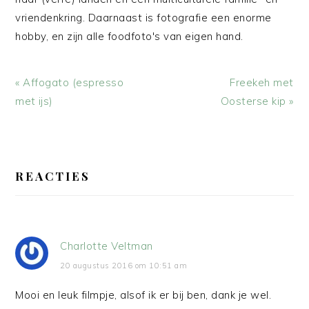
vriendenkring. Daarnaast is fotografie een enorme
hobby, en zijn alle foodfoto's van eigen hand.
Vorig
Volgend
« Affogato (espresso
Freekeh met
bericht:
bericht:
met ijs)
Oosterse kip »
LEES
INTERACTIES
REACTIES
Charlotte Veltman
20 augustus 2016 om 10:51 am
Mooi en leuk filmpje, alsof ik er bij ben, dank je wel.