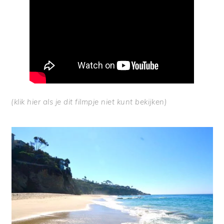
(klik
hier
als je dit filmpje niet kunt bekijken)