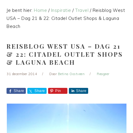
Je bent hier:
Home
/
Inspiratie
/
Travel
/
Reisblog West
USA – Dag 21 & 22: Citadel Outlet Shops & Laguna
Beach
REISBLOG WEST USA – DAG 21
& 22: CITADEL OUTLET SHOPS
& LAGUNA BEACH
31 december 2014
Door
Betina Oostveen
Reageer
Share
Share
Pin
Share