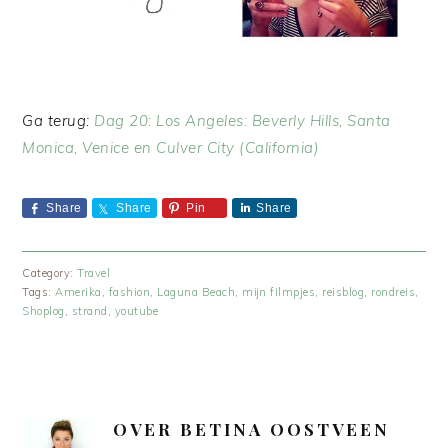
Ga terug:
Dag 20: Los Angeles: Beverly Hills, Santa
Monica, Venice en Culver City (California)
Share
Share
Pin
Share
Category:
Travel
Tags:
Amerika
,
fashion
,
Laguna Beach
,
mijn filmpjes
,
reisblog
,
rondreis
,
Shoplog
,
strand
,
youtube
OVER
BETINA OOSTVEEN