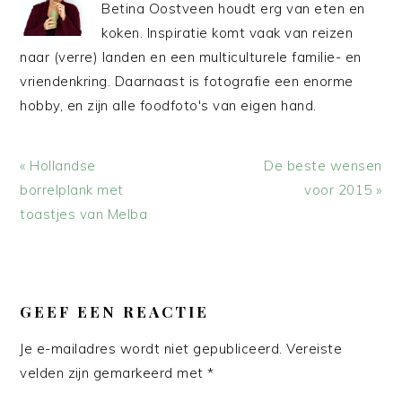
Betina Oostveen houdt erg van eten en
koken. Inspiratie komt vaak van reizen
naar (verre) landen en een multiculturele familie- en
vriendenkring. Daarnaast is fotografie een enorme
hobby, en zijn alle foodfoto's van eigen hand.
Vorig
Volgend
« Hollandse
De beste wensen
bericht:
bericht:
borrelplank met
voor 2015 »
toastjes van Melba
LEES
INTERACTIES
GEEF EEN REACTIE
Je e-mailadres wordt niet gepubliceerd.
Vereiste
velden zijn gemarkeerd met
*