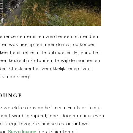
rience center in, en werd er een ochtend en
en was heerlijk, en meer dan wij op konden.
keertje in het echt te ontmoeten. Hij vond het
n een keukenblok stonden, terwijl de mannen en
n. Check hier het verrukkelijk recept voor
ius mee kreeg!
LOUNGE
ere wereldkeukens op het menu. En als er in mijn
urant wordt geopend, moet daar natuurlijk even
t ik mijn favoriete Indiase restaurant wel
 van
Surya lounge
lees je hier terug.!