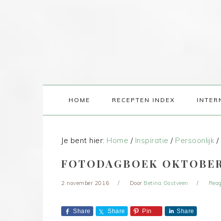
HOME
RECEPTEN INDEX
INTER
Je bent hier:
Home
/
Inspiratie
/
Persoonlijk
/
FOTODAGBOEK OKTOBER
2 november 2016
Door
Betina Oostveen
Reag
Share
Share
Pin
Share