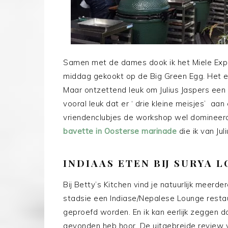
Samen met de dames dook ik het Miele Expe
middag gekookt op de Big Green Egg. Het et
Maar ontzettend leuk om Julius Jaspers een 
vooral leuk dat er ‘ drie kleine meisjes’ aa
vriendenclubjes de workshop wel domineerde
bavette in Oosterse marinade
die ik van Jul
INDIAAS ETEN BIJ SURYA 
Bij Betty’s Kitchen vind je natuurlijk meerd
stadsie een Indiase/Nepalese Lounge resta
geproefd worden. En ik kan eerlijk zeggen da
gevonden heb hoor. De uitgebreide review