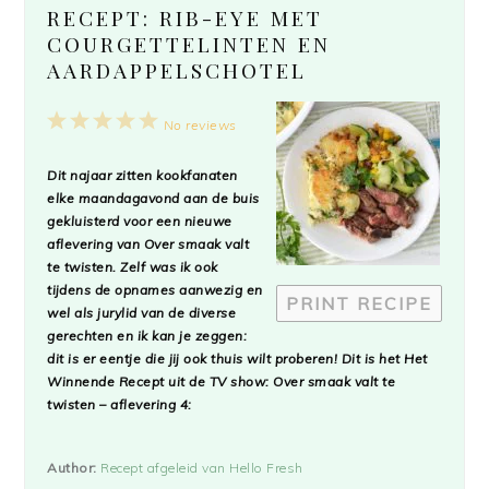
RECEPT: RIB-EYE MET
COURGETTELINTEN EN
AARDAPPELSCHOTEL
1
2
3
4
5
No reviews
Star
Stars
Stars
Stars
Stars
Dit najaar zitten kookfanaten
elke maandagavond aan de buis
gekluisterd voor een nieuwe
aflevering van Over smaak valt
te twisten. Zelf was ik ook
tijdens de opnames aanwezig en
PRINT RECIPE
wel als jurylid van de diverse
gerechten en ik kan je zeggen:
dit is er eentje die jij ook thuis wilt proberen! Dit is het Het
Winnende Recept uit de TV show: Over smaak valt te
twisten – aflevering 4:
Author:
Recept afgeleid van Hello Fresh