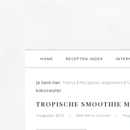
HOME
RECEPTEN INDEX
INTER
Je bent hier:
Home
/
Recepten algemeen
/
S
kokoswater
TROPISCHE SMOOTHIE 
3 augustus 2013
Door
Betina Oostveen
Reag