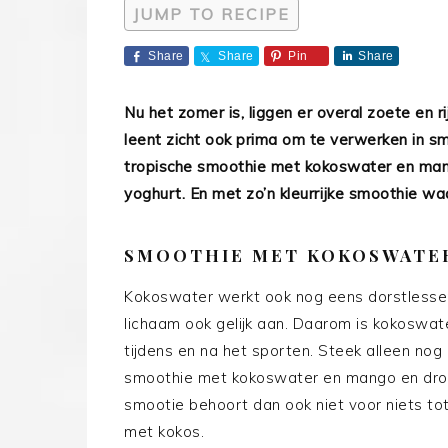
JUMP TO RECIPE
Share
Share
Pin
Share
Nu het zomer is, liggen er overal zoete en 
leent zicht ook prima om te verwerken in s
tropische smoothie met kokoswater en man
yoghurt. En met zo’n kleurrijke smoothie wa
SMOOTHIE MET KOKOSWATE
Kokoswater werkt ook nog eens dorstlessen
lichaam ook gelijk aan. Daarom is kokoswate
tijdens en na het sporten. Steek alleen nog 
smoothie met kokoswater en mango en droo
smootie behoort dan ook niet voor niets tot
met kokos.