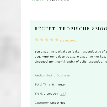
RECEPT: TROPISCHE SMO
1
2
3
4
5
No reviews
Star
Stars
Stars
Stars
Stars
Een smoothie is altijd een lekker tussendoortje of 
dag. Maak eens deze tropische smoothie met kok
chiazaad. Een heerlijk ontbijt of zelfs tussendoo
Author:
Betina Oostveen
Total Time:
5 minuten
Yield:
1
persoon
1
x
Category:
Smoothies