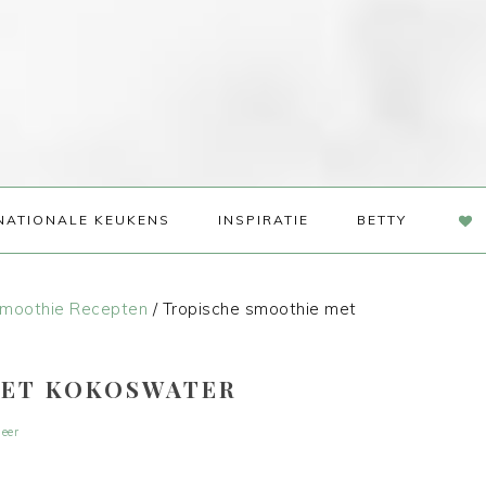
NAV
NATIONALE KEUKENS
INSPIRATIE
BETTY
SOC
ME
moothie Recepten
/
Tropische smoothie met
MET KOKOSWATER
eer