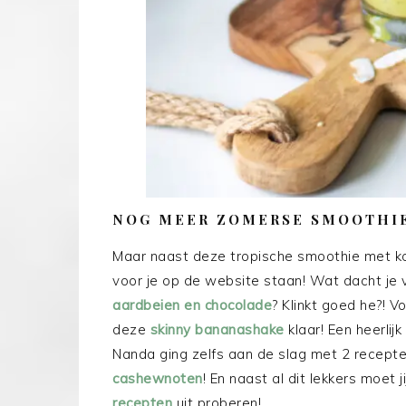
NOG MEER ZOMERSE SMOOTHI
Maar naast deze tropische smoothie met k
voor je op de website staan! Wat dacht je 
aardbeien en chocolade
? Klinkt goed he?! 
deze
skinny bananashake
klaar! Een heerli
Nanda ging zelfs aan de slag met 2 recep
cashewnoten
! En naast al dit lekkers moet 
recepten
uit proberen!