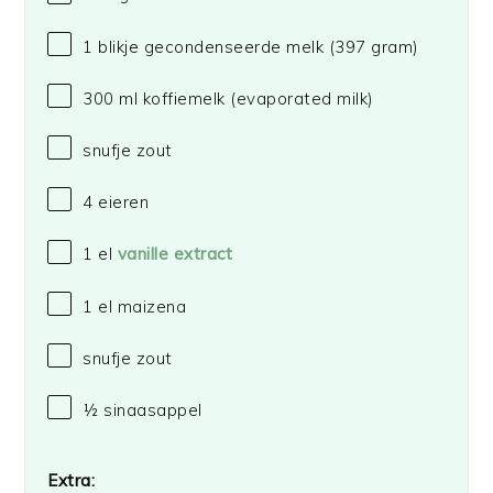
1
blikje gecondenseerde melk (
397 gram
)
300
ml koffiemelk (evaporated milk)
snufje zout
4
eieren
1
el
vanille extract
1
el maizena
snufje zout
½
sinaasappel
Extra: