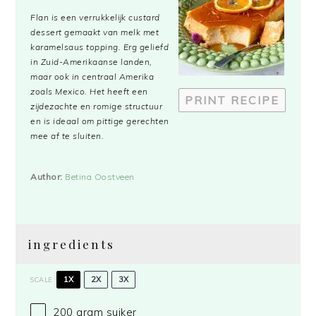
Star
Stars
Stars
Stars
Stars
Flan is een verrukkelijk custard
dessert gemaakt van melk met
karamelsaus topping. Erg geliefd
in Zuid-Amerikaanse landen,
maar ook in centraal Amerika
zoals Mexico. Het heeft een
PRINT RECIPE
zijdezachte en romige structuur
en is ideaal om pittige gerechten
mee af te sluiten.
Author:
Betina Oostveen
ingredients
1X
2X
3X
SCALE
200 gram
suiker