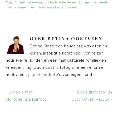
Tags:
Argentijnse keuken
,
dulche de leche
,
eieren
,
flan
,
gecondenseerde
melk
,
karamel
,
melk
,
Mexicaanse keuken
,
suiker
OVER
BETINA OOSTVEEN
Betina Oostveen houdt erg van eten en
koken. Inspiratie komt vaak van reizen
naar (verre) landen en een multiculturele familie- en
vriendenkring. Daarnaast is fotografie een enorme
hobby, en zijn alle foodfoto's van eigen hand.
Vorig
Volgend
« Broodje met
Taco’s al Pastor (in
bericht:
bericht:
Mortadella & Burrata
Dutch Oven – BBQ) »