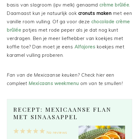
basis van slagroom (ipv melk) genaamd
crème brûlée
.
Daarnaast kun je natuurlijk ook
cronuts maken
met een
vanille room vulling. Of ga voor deze
chocolade crème
brûlée
potjes met rode peper als je dat nog kunt
verdragen. Ben je meer liefhebber van koekjes met
koffie toe? Dan moet je eens
Alfajores
koekjes met
karamel vulling proberen.
Fan van de Mexicaanse keuken? Check hier een
compleet
Mexicaans weekmenu
om van te smullen!
RECEPT: MEXICAANSE FLAN
MET SINAASAPPEL
1
2
3
4
5
No reviews