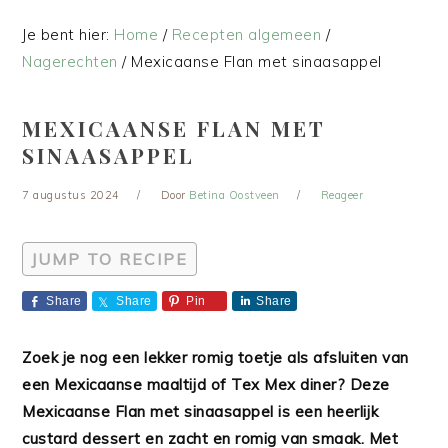
Je bent hier:
Home
/
Recepten algemeen
/
Nagerechten
/
Mexicaanse Flan met sinaasappel
MEXICAANSE FLAN MET
SINAASAPPEL
7 augustus 2024
Door
Betina Oostveen
Reageer
JUMP TO RECIPE
Share
Share
Pin
Share
Zoek je nog een lekker romig toetje als afsluiten van
een Mexicaanse maaltijd of Tex Mex diner? Deze
Mexicaanse Flan met sinaasappel is een heerlijk
custard dessert en zacht en romig van smaak. Met