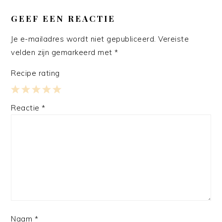
LEES
INTERACTIES
GEEF EEN REACTIE
Je e-mailadres wordt niet gepubliceerd.
Vereiste
velden zijn gemarkeerd met
*
Recipe rating
1
2
3
4
5
Reactie
*
Star
Stars
Stars
Stars
Stars
Naam
*