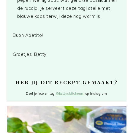
peper, weinig zout, wat gehakte basilicum en
de rucola. Je serveert deze tagliatelle met
blauwe kaas terwijl deze nog warm is.
Buon Apetito!
Groetjes, Betty
HEB JIJ DIT RECEPT GEMAAKT?
Deel je foto en tag
@bettyskitchennl
op Instagram