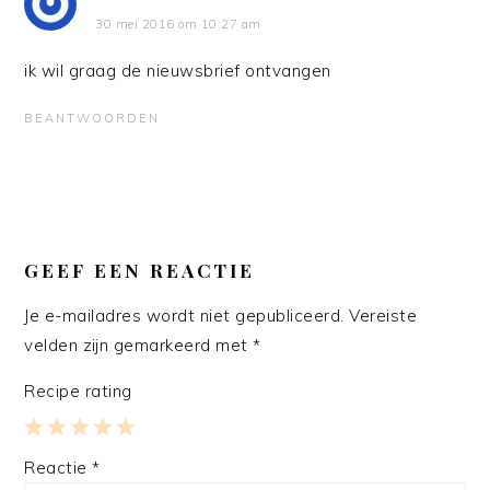
30 mei 2016 om 10:27 am
ik wil graag de nieuwsbrief ontvangen
BEANTWOORDEN
GEEF EEN REACTIE
Je e-mailadres wordt niet gepubliceerd.
Vereiste
velden zijn gemarkeerd met
*
Recipe rating
1
2
3
4
5
Reactie
*