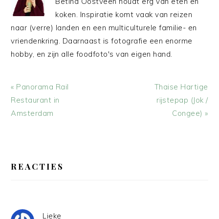
Betina Oostveen houdt erg van eten en
koken. Inspiratie komt vaak van reizen
naar (verre) landen en een multiculturele familie- en
vriendenkring. Daarnaast is fotografie een enorme
hobby, en zijn alle foodfoto's van eigen hand.
Vorig
Volgend
« Panorama Rail
Thaise Hartige
bericht:
bericht:
Restaurant in
rijstepap (Jok /
Amsterdam
Congee) »
LEES
INTERACTIES
REACTIES
Lieke