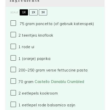
ingredients
1X
2X
3X
SCALE
75 gram pancetta (of gebruik katenspek)
2
teentjes knoflook
1
rode ui
1
(oranje) paprika
200
–
250
gram verse fettuccine pasta
70 gram
Castello Danablu Crumbled
2
eetlepels kookroom
1
eetlepel rode balsamico azijn