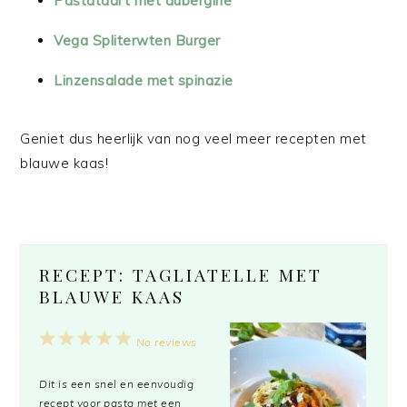
Pastataart met aubergine
Vega Spliterwten Burger
Linzensalade met spinazie
Geniet dus heerlijk van nog veel meer recepten met
blauwe kaas!
RECEPT: TAGLIATELLE MET
BLAUWE KAAS
1
2
3
4
5
No reviews
Star
Stars
Stars
Stars
Stars
Dit is een snel en eenvoudig
recept voor pasta met een