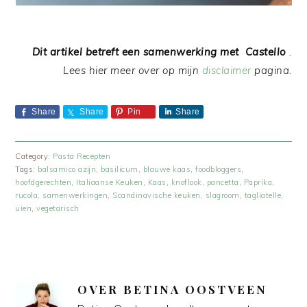
Dit artikel betreft een samenwerking met Castello
.
Lees hier meer over op mijn
disclaimer
pagina.
Share
Share
Pin
Share
Category:
Pasta Recepten
Tags:
balsamico azijn
,
basilicum
,
blauwe kaas
,
foodbloggers
,
hoofdgerechten
,
Italiaanse Keuken
,
Kaas
,
knoflook
,
pancetta
,
Paprika
,
rucola
,
samenwerkingen
,
Scandinavische keuken
,
slagroom
,
tagliatelle
,
uien
,
vegetarisch
OVER
BETINA OOSTVEEN