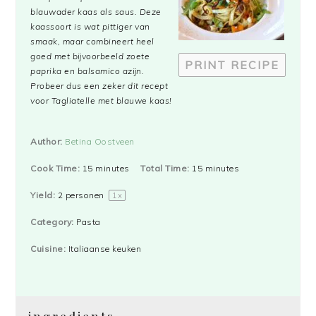
blauwader kaas als saus. Deze
kaassoort is wat pittiger van
smaak, maar combineert heel
goed met bijvoorbeeld zoete
PRINT RECIPE
paprika en balsamico azijn.
Probeer dus een zeker dit recept
voor Tagliatelle met blauwe kaas!
Author:
Betina Oostveen
Cook Time:
15 minutes
Total Time:
15 minutes
Yield:
2
personen
1
x
Category:
Pasta
Cuisine:
Italiaanse keuken