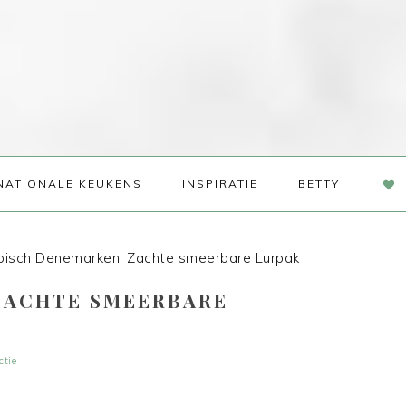
NAV
NATIONALE KEUKENS
INSPIRATIE
BETTY
SOC
ME
isch Denemarken: Zachte smeerbare Lurpak
ZACHTE SMEERBARE
ctie