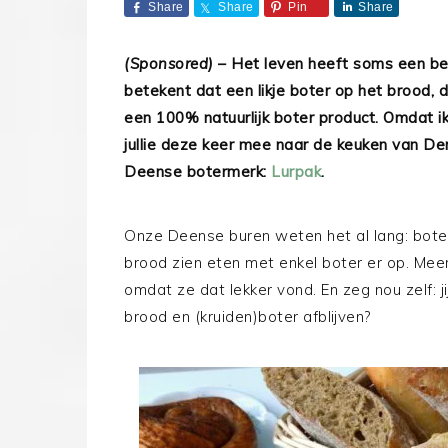
Share
Share
Pin
Share
(Sponsored)
– Het leven heeft soms een bee
betekent dat een likje boter op het brood, d
een 100% natuurlijk boter product. Omdat i
jullie deze keer mee naar de keuken van D
Deense botermerk:
Lurpak
.
Onze Deense buren weten het al lang: boter 
brood zien eten met enkel boter er op. Me
omdat ze dat lekker vond. En zeg nou zelf: j
brood en (kruiden)boter afblijven?