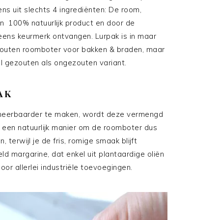
s uit slechts 4 ingrediënten: De room,
en 100% natuurlijk product en door de
Deens keurmerk ontvangen. Lurpak is in maar
gezouten roomboter voor bakken & braden, maar
l gezouten als ongezouten variant.
AK
meerbaarder te maken, wordt deze vermengd
s een natuurlijk manier om de roomboter dus
terwijl je de fris, romige smaak blijft
eld margarine, dat enkel uit plantaardige oliën
or allerlei industriële toevoegingen.