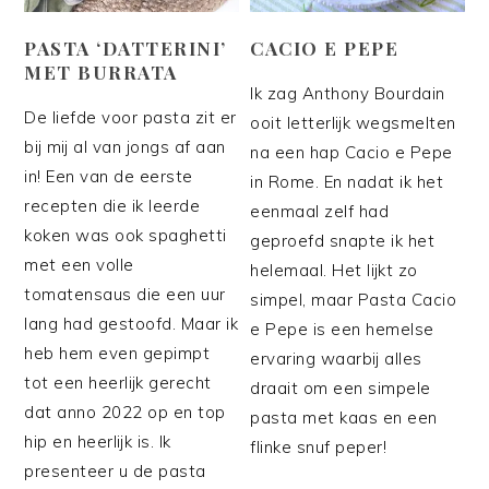
PASTA ‘DATTERINI’
CACIO E PEPE
MET BURRATA
Ik zag Anthony Bourdain
De liefde voor pasta zit er
ooit letterlijk wegsmelten
bij mij al van jongs af aan
na een hap Cacio e Pepe
in! Een van de eerste
in Rome. En nadat ik het
recepten die ik leerde
eenmaal zelf had
koken was ook spaghetti
geproefd snapte ik het
met een volle
helemaal. Het lijkt zo
tomatensaus die een uur
simpel, maar Pasta Cacio
lang had gestoofd. Maar ik
e Pepe is een hemelse
heb hem even gepimpt
ervaring waarbij alles
tot een heerlijk gerecht
draait om een simpele
dat anno 2022 op en top
pasta met kaas en een
hip en heerlijk is. Ik
flinke snuf peper!
presenteer u de pasta