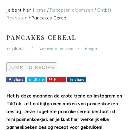
Je bent hier:
Home
/
Recepten algemeen
/
Ontbijt
Recepten
/
Pancakes Cereal
PANCAKES CEREAL
14 juli 2020
Door
Betina Oostveen
Reageer
JUMP TO RECIPE
Share
Share
Pin
Share
Het is deze maanden de grote trend op Instagram en
TikTok: zelf ontbijtgranen maken van pannenkoeken
beslag. Deze zogehete pancake cereal bestaat uit
mini pannenkoekjes en je kunt hier werkelijk elke
pannenkoeken beslag recept voor gebruiken!