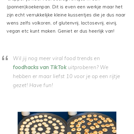
(pannen)koekenpan. Dit is even een werkje maar het
zijn echt verrukkelijke kleine kussentjes die je dus naar
wens zelfs volkoren, of glutenvrij, lactosevrij, eivrij,
vegan etc kunt maken. Geniet er dus heerlijk van!
Wil jij nog meer viral food trends en
foodhacks van TikTok
uitproberen? We
hebben er maar liefst 10 voor je op een rijtje
gezet! Have fun!