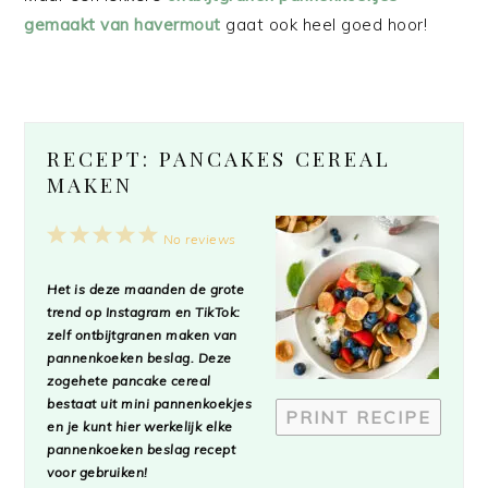
gemaakt van havermout
gaat ook heel goed hoor!
RECEPT: PANCAKES CEREAL
MAKEN
1
2
3
4
5
No reviews
Star
Stars
Stars
Stars
Stars
Het is deze maanden de grote
trend op Instagram en TikTok:
zelf ontbijtgranen maken van
pannenkoeken beslag. Deze
zogehete pancake cereal
bestaat uit mini pannenkoekjes
PRINT RECIPE
en je kunt hier werkelijk elke
pannenkoeken beslag recept
voor gebruiken!