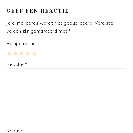
LEES
INTERACTIES
GEEF EEN REACTIE
Je e-mailadres wordt niet gepubliceerd.
Vereiste
velden zijn gemarkeerd met
*
Recipe rating
1
2
3
4
5
Reactie
*
Star
Stars
Stars
Stars
Stars
Naam
*