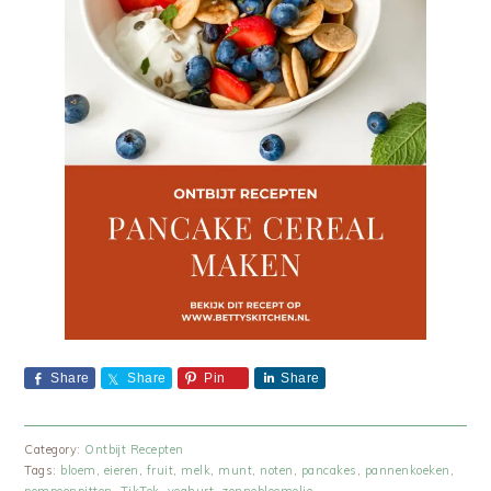
Share
Share
Pin
Share
Category:
Ontbijt Recepten
Tags:
bloem
,
eieren
,
fruit
,
melk
,
munt
,
noten
,
pancakes
,
pannenkoeken
,
pompoenpitten
,
TikTok
,
yoghurt
,
zonnebloemolie