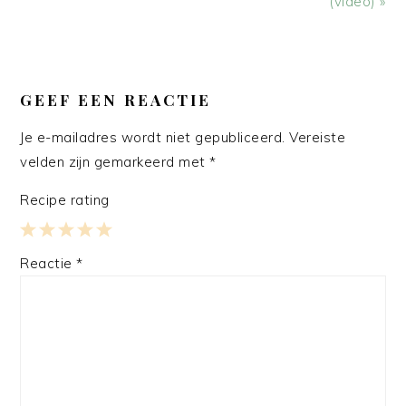
(video) »
LEES
INTERACTIES
GEEF EEN REACTIE
Je e-mailadres wordt niet gepubliceerd.
Vereiste
velden zijn gemarkeerd met
*
Recipe rating
1
2
3
4
5
Reactie
*
Star
Stars
Stars
Stars
Stars