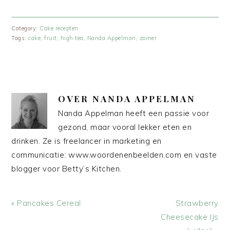
Category:
Cake recepten
Tags:
cake
,
fruit
,
high tea
,
Nanda Appelman
,
zomer
OVER
NANDA APPELMAN
Nanda Appelman heeft een passie voor
gezond, maar vooral lekker eten en
drinken. Ze is freelancer in marketing en
communicatie: www.woordenenbeelden.com en vaste
blogger voor Betty’s Kitchen.
Vorig
Volgend
« Pancakes Cereal
Strawberry
bericht:
bericht:
Cheesecake IJs