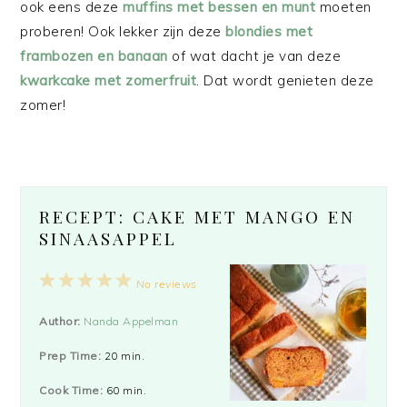
ook eens deze
muffins met bessen en munt
moeten
proberen! Ook lekker zijn deze
blondies met
frambozen en banaan
of wat dacht je van deze
kwarkcake met zomerfruit
. Dat wordt genieten deze
zomer!
RECEPT: CAKE MET MANGO EN
SINAASAPPEL
1
2
3
4
5
No reviews
Star
Stars
Stars
Stars
Stars
Author:
Nanda Appelman
Prep Time:
20 min.
Cook Time:
60 min.