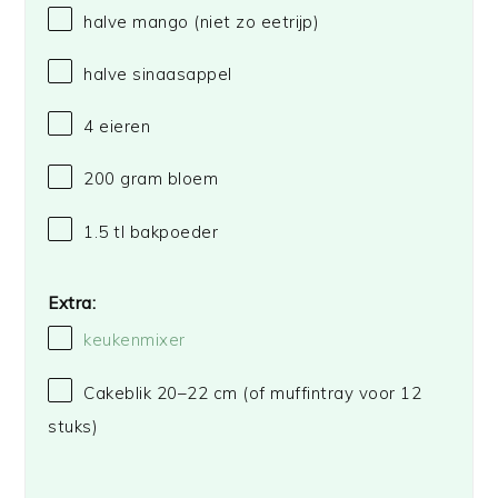
halve mango (niet zo eetrijp)
halve sinaasappel
4
eieren
200 gram
bloem
1.5
tl bakpoeder
Extra:
keukenmixer
Cakeblik
20
–
22
cm (of muffintray voor
12
stuks)