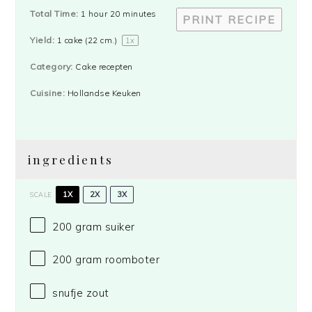
Total Time:
1 hour 20 minutes
PRINT RECIPE
Yield:
1
cake (22 cm.)
1
x
Category:
Cake recepten
Cuisine:
Hollandse Keuken
ingredients
1X
2X
3X
SCALE
200 gram
suiker
200 gram
roomboter
snufje zout