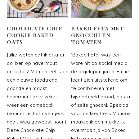
CHOCOLATE CHIP
BAKED FETA MET
COOKIE BAKED
GNOCCHI EN
OATS
TOMATEN
Jullie weten dat ik al jaren
‘Baked Feta’ was een
dol ben op havermout
ware hit op social media
ontbijtjes! Momenteel is er
de afgelopen jaren. En het
een nieuwe foodtrend
leent zich uitstekend om
gaande en maakt
te combineren met
havermout zeer zeker
bijvoorbeeld brood, pasta
weer een comeback!
of zelfs gnocchi. Speciaal
(voor mij is het overigens
voor de Meatless Monday
nooit weg geweest hoor!)
maakte ik een makkelijk
Deze Chocolate Chip
ovenmaaltijd van Baked
Baked Oats wil jij ook
Feta Gnocchi met