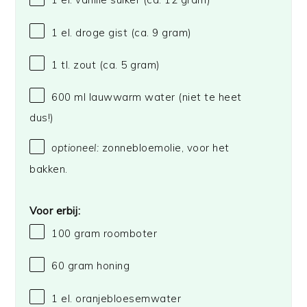
1
el. droge gist (ca.
9 gram
)
1
tl. zout (ca.
5 gram
)
600
ml lauwwarm water (niet te heet
dus!)
optioneel:
zonnebloemolie, voor het
bakken.
Voor erbij:
100 gram
roomboter
60 gram
honing
1
el. oranjebloesemwater