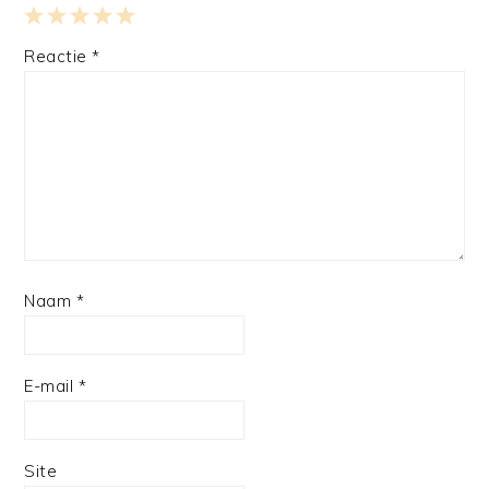
1
2
3
4
5
Reactie
*
Star
Stars
Stars
Stars
Stars
Naam
*
E-mail
*
Site