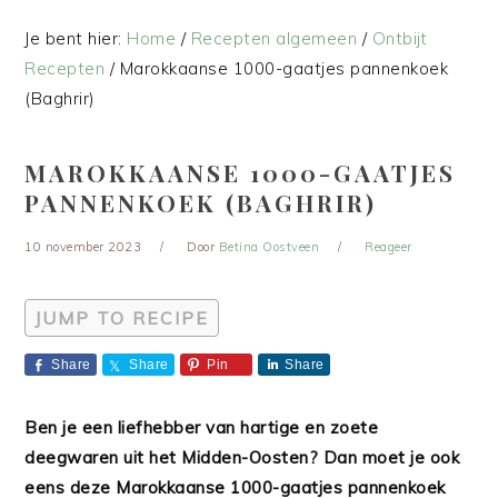
Je bent hier:
Home
/
Recepten algemeen
/
Ontbijt
Recepten
/
Marokkaanse 1000-gaatjes pannenkoek
(Baghrir)
MAROKKAANSE 1000-GAATJES
PANNENKOEK (BAGHRIR)
10 november 2023
Door
Betina Oostveen
Reageer
JUMP TO RECIPE
Share
Share
Pin
Share
Ben je een liefhebber van hartige en zoete
deegwaren uit het Midden-Oosten? Dan moet je ook
eens deze Marokkaanse 1000-gaatjes pannenkoek