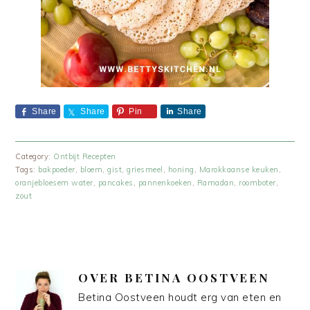
Share
Share
Pin
Share
Category:
Ontbijt Recepten
Tags:
bakpoeder
,
bloem
,
gist
,
griesmeel
,
honing
,
Marokkaanse keuken
,
oranjebloesem water
,
pancakes
,
pannenkoeken
,
Ramadan
,
roomboter
,
zout
OVER
BETINA OOSTVEEN
Betina Oostveen houdt erg van eten en