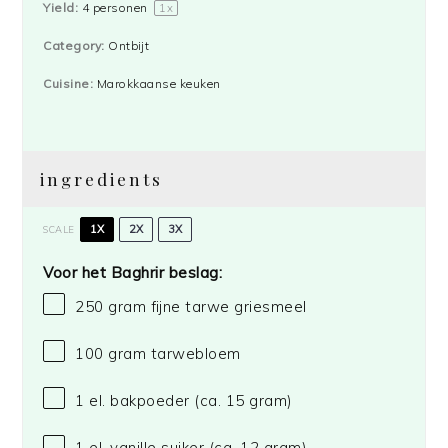
Yield:
4
personen
1
x
Category:
Ontbijt
Cuisine:
Marokkaanse keuken
ingredients
1X
2X
3X
SCALE
Voor het Baghrir beslag:
250 gram
fijne tarwe griesmeel
100 gram
tarwebloem
1
el. bakpoeder (ca.
15 gram
)
1
el. vanille suiker (ca.
12 gram
)