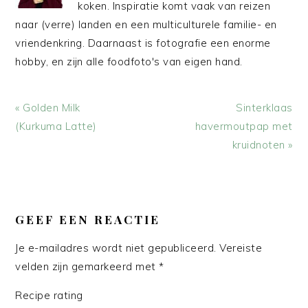
koken. Inspiratie komt vaak van reizen
naar (verre) landen en een multiculturele familie- en
vriendenkring. Daarnaast is fotografie een enorme
hobby, en zijn alle foodfoto's van eigen hand.
Vorig
Volgend
« Golden Milk
Sinterklaas
bericht:
bericht:
(Kurkuma Latte)
havermoutpap met
kruidnoten »
LEES
INTERACTIES
GEEF EEN REACTIE
Je e-mailadres wordt niet gepubliceerd.
Vereiste
velden zijn gemarkeerd met
*
Recipe rating