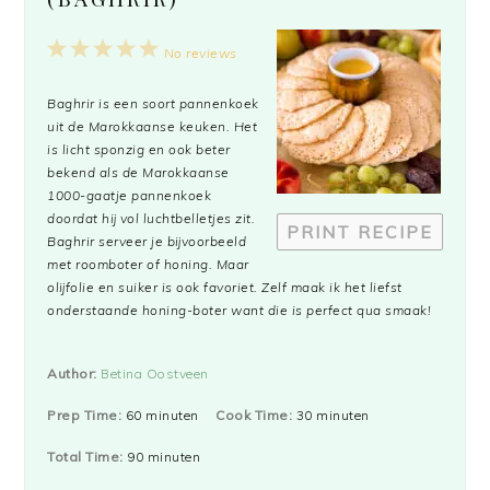
1
2
3
4
5
No reviews
Star
Stars
Stars
Stars
Stars
Baghrir is een soort pannenkoek
uit de Marokkaanse keuken. Het
is licht sponzig en ook beter
bekend als de Marokkaanse
1000-gaatje pannenkoek
doordat hij vol luchtbelletjes zit.
PRINT RECIPE
Baghrir serveer je bijvoorbeeld
met roomboter of honing. Maar
olijfolie en suiker is ook favoriet. Zelf maak ik het liefst
onderstaande honing-boter want die is perfect qua smaak!
Author:
Betina Oostveen
Prep Time:
60 minuten
Cook Time:
30 minuten
Total Time:
90 minuten