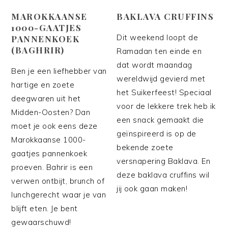
MAROKKAANSE
BAKLAVA CRUFFINS
1000-GAATJES
Dit weekend loopt de
PANNENKOEK
(BAGHRIR)
Ramadan ten einde en
dat wordt maandag
Ben je een liefhebber van
wereldwijd gevierd met
hartige en zoete
het Suikerfeest! Speciaal
deegwaren uit het
voor de lekkere trek heb ik
Midden-Oosten? Dan
een snack gemaakt die
moet je ook eens deze
geïnspireerd is op de
Marokkaanse 1000-
bekende zoete
gaatjes pannenkoek
versnapering Baklava. En
proeven. Bahrir is een
deze baklava cruffins wil
verwen ontbijt, brunch of
jij ook gaan maken!
lunchgerecht waar je van
blijft eten. Je bent
gewaarschuwd!