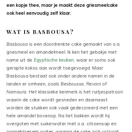
een kopje thee, maar je maakt deze griesmeelcake
ook heel eenvoudig zelf klaar.
WAT IS BASBOUSA?
Basbousa
is een doordrenkte cake gemaakt van o.a.
griesmeel en amandelmeel. Ik ken het gebakje met
name uit de
Egyptische keuken
, waar er soms ook
gerapte kokos aan wordt toegevoegd. Maar
Basbousa bestaat ook onder andere namen in de
landen er omheen, zoals
Besboussa
,
Revani
of
Namoura
. Het klassieke kenmerk is het ruitjespatroon
waarin de cake wordt gesneden en daarnaast
worden de stukken ook vaak gedecoreerd met een
hele amandel bovenop. Na het bakken wordt hij
overgoten met suikerwater met o.a. citroensap en
oranjebloesem water, waarna de cake zich volzuigt