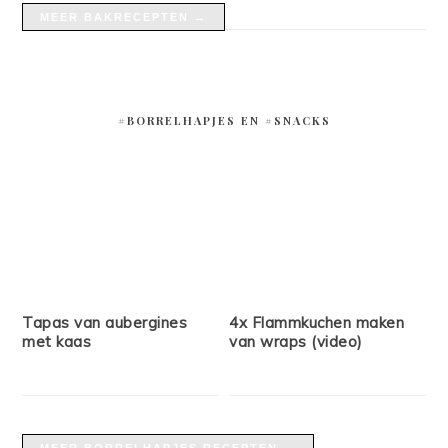
MEER BAKRECEPTEN →
#BORRELHAPJES EN #SNACKS
Tapas van aubergines
4x Flammkuchen maken
met kaas
van wraps (video)
MEER BORRELHAPJES RECEPTEN →