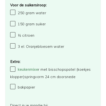
Voor de suikersiroop:
250 gram
water
150 gram
suiker
½
citroen
3
el. Oranjebloesem water
Extra:
keukenmixe
r met bisschopspatel (koekjes
klopper)springvorm 24 cm doorsnede
bakpapier
Direct in je mandje bij: