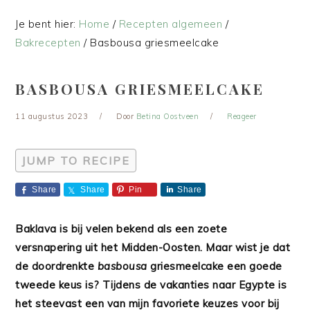
Je bent hier:
Home
/
Recepten algemeen
/
Bakrecepten
/
Basbousa griesmeelcake
BASBOUSA GRIESMEELCAKE
11 augustus 2023
Door
Betina Oostveen
Reageer
JUMP TO RECIPE
Share
Share
Pin
Share
Baklava is bij velen bekend als een zoete
versnapering uit het Midden-Oosten. Maar wist je dat
de doordrenkte
basbousa
griesmeelcake een goede
tweede keus is? Tijdens de vakanties naar Egypte is
het steevast een van mijn favoriete keuzes voor bij