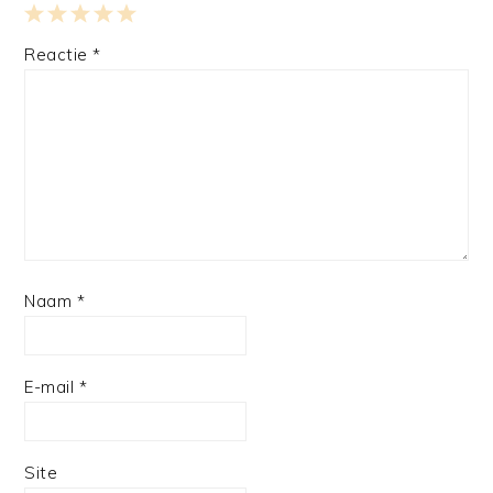
1
2
3
4
5
Reactie
*
Star
Stars
Stars
Stars
Stars
Naam
*
E-mail
*
Site