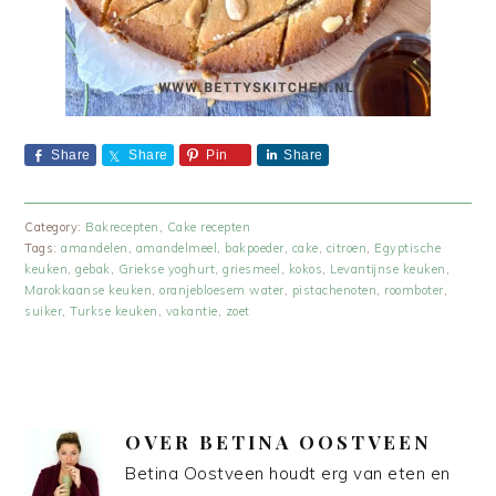
Share
Share
Pin
Share
Category:
Bakrecepten
,
Cake recepten
Tags:
amandelen
,
amandelmeel
,
bakpoeder
,
cake
,
citroen
,
Egyptische
keuken
,
gebak
,
Griekse yoghurt
,
griesmeel
,
kokos
,
Levantijnse keuken
,
Marokkaanse keuken
,
oranjebloesem water
,
pistachenoten
,
roomboter
,
suiker
,
Turkse keuken
,
vakantie
,
zoet
OVER
BETINA OOSTVEEN
Betina Oostveen houdt erg van eten en