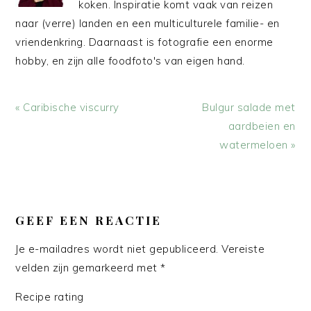
koken. Inspiratie komt vaak van reizen
naar (verre) landen en een multiculturele familie- en
vriendenkring. Daarnaast is fotografie een enorme
hobby, en zijn alle foodfoto's van eigen hand.
Vorig
Volgend
« Caribische viscurry
Bulgur salade met
bericht:
bericht:
aardbeien en
watermeloen »
LEES
INTERACTIES
GEEF EEN REACTIE
Je e-mailadres wordt niet gepubliceerd.
Vereiste
velden zijn gemarkeerd met
*
Recipe rating