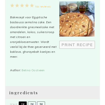
1
2
3
4
5
No reviews
Star
Stars
Stars
Stars
Stars
Bakrecept voor Egyptische
basbousa semolina cake. Een
doordrenkte griesmeelcake met
amandelen, kokos, suikersiroop
met citroen en
oranjebloesemwater. Wordt
PRINT RECIPE
veelal bij de thee geserveerd met
baklava, ghorayebah koekjes en
meer.
Author:
Betina Oostveen
ingredients
1X
2X
3X
SCALE