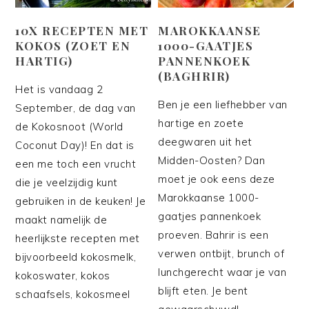
10X RECEPTEN MET
MAROKKAANSE
KOKOS (ZOET EN
1000-GAATJES
HARTIG)
PANNENKOEK
(BAGHRIR)
Het is vandaag 2
Ben je een liefhebber van
September, de dag van
hartige en zoete
de Kokosnoot (World
deegwaren uit het
Coconut Day)! En dat is
Midden-Oosten? Dan
een me toch een vrucht
moet je ook eens deze
die je veelzijdig kunt
Marokkaanse 1000-
gebruiken in de keuken! Je
gaatjes pannenkoek
maakt namelijk de
proeven. Bahrir is een
heerlijkste recepten met
verwen ontbijt, brunch of
bijvoorbeeld kokosmelk,
lunchgerecht waar je van
kokoswater, kokos
blijft eten. Je bent
schaafsels, kokosmeel