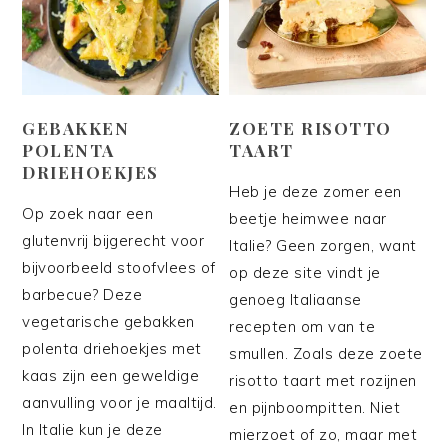
GEBAKKEN
ZOETE RISOTTO
POLENTA
TAART
DRIEHOEKJES
Heb je deze zomer een
Op zoek naar een
beetje heimwee naar
glutenvrij bijgerecht voor
Italie? Geen zorgen, want
bijvoorbeeld stoofvlees of
op deze site vindt je
barbecue? Deze
genoeg Italiaanse
vegetarische gebakken
recepten om van te
polenta driehoekjes met
smullen. Zoals deze zoete
kaas zijn een geweldige
risotto taart met rozijnen
aanvulling voor je maaltijd.
en pijnboompitten. Niet
In Italie kun je deze
mierzoet of zo, maar met