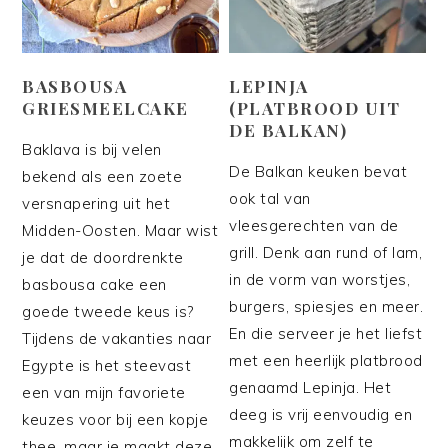
BASBOUSA
LEPINJA
GRIESMEELCAKE
(PLATBROOD UIT
DE BALKAN)
Baklava is bij velen
De Balkan keuken bevat
bekend als een zoete
ook tal van
versnapering uit het
vleesgerechten van de
Midden-Oosten. Maar wist
grill. Denk aan rund of lam,
je dat de doordrenkte
in de vorm van worstjes,
basbousa cake een
burgers, spiesjes en meer.
goede tweede keus is?
En die serveer je het liefst
Tijdens de vakanties naar
met een heerlijk platbrood
Egypte is het steevast
genaamd Lepinja. Het
een van mijn favoriete
deeg is vrij eenvoudig en
keuzes voor bij een kopje
makkelijk om zelf te
thee, maar je maakt deze