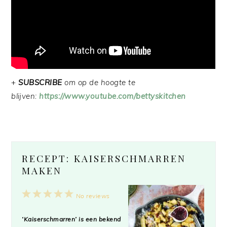
+
SUBSCRIBE
om op de hoogte te
blijven:
https://www.youtube.com/bettyskitchen
RECEPT: KAISERSCHMARREN
MAKEN
1
2
3
4
5
No reviews
Star
Stars
Stars
Stars
Stars
‘Kaiserschmarren’ is een bekend