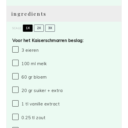
ingredients
1X
2X
3X
SCALE
Voor het Kaiserschmarren beslag:
3
eieren
100
ml melk
60
gr bloem
20
gr suiker + extra
1
tl vanille extract
0.25
tl zout