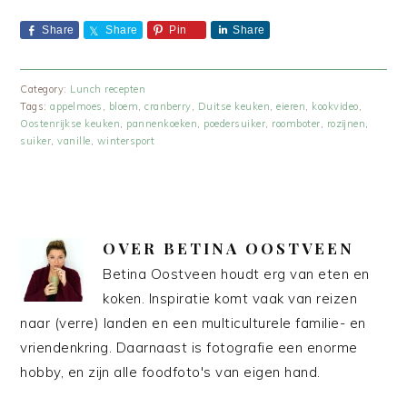
Share
Share
Pin
Share
Category:
Lunch recepten
Tags:
appelmoes
,
bloem
,
cranberry
,
Duitse keuken
,
eieren
,
kookvideo
,
Oostenrijkse keuken
,
pannenkoeken
,
poedersuiker
,
roomboter
,
rozijnen
,
suiker
,
vanille
,
wintersport
OVER
BETINA OOSTVEEN
Betina Oostveen houdt erg van eten en
koken. Inspiratie komt vaak van reizen
naar (verre) landen en een multiculturele familie- en
vriendenkring. Daarnaast is fotografie een enorme
hobby, en zijn alle foodfoto's van eigen hand.