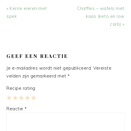
Vorig
Volgend
« Kerrie eieren met
Chaffles – wafels met
bericht:
bericht:
spek
kaas (keto en low
carb) »
LEES
INTERACTIES
GEEF EEN REACTIE
Je e-mailadres wordt niet gepubliceerd.
Vereiste
velden zijn gemarkeerd met
*
Recipe rating
1
2
3
4
5
Reactie
*
Star
Stars
Stars
Stars
Stars