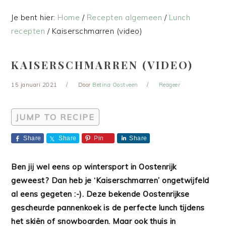
Je bent hier:
Home
/
Recepten algemeen
/
Lunch
recepten
/
Kaiserschmarren (video)
KAISERSCHMARREN (VIDEO)
15 januari 2021
Door
Betina Oostveen
Reageer
JUMP TO RECIPE
Share
Share
Pin
Share
Ben jij wel eens op wintersport in Oostenrijk
geweest? Dan heb je ‘Kaiserschmarren’ ongetwijfeld
al eens gegeten :-). Deze bekende Oostenrijkse
gescheurde pannenkoek is de perfecte lunch tijdens
het skiën of snowboarden. Maar ook thuis in