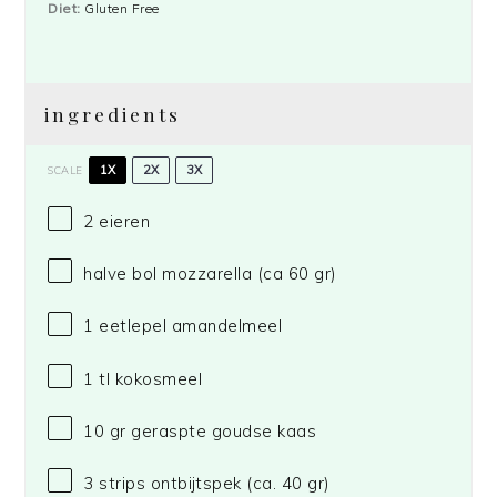
Diet:
Gluten Free
ingredients
1X
2X
3X
SCALE
2
eieren
halve bol mozzarella (ca 60 gr)
1
eetlepel amandelmeel
1
tl kokosmeel
10
gr geraspte goudse kaas
3
strips ontbijtspek (ca.
40
gr)