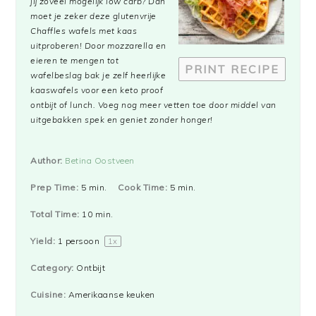
jij zoveel mogelijk low carb? Dan
moet je zeker deze glutenvrije
Chaffles
wafels met kaas
uitproberen! Door mozzarella en
eieren te mengen tot
PRINT RECIPE
wafelbeslag bak je zelf heerlijke
kaaswafels voor een keto proof
ontbijt of lunch. Voeg nog meer vetten toe door middel van
uitgebakken spek en geniet zonder honger!
Author:
Betina Oostveen
Prep Time:
5 min.
Cook Time:
5 min.
Total Time:
10 min.
Yield:
1
persoon
1
x
Category:
Ontbijt
Cuisine:
Amerikaanse keuken