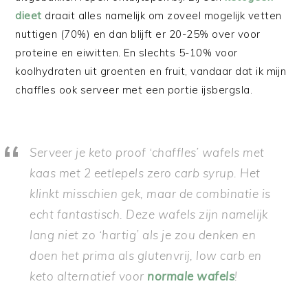
dieet
draait alles namelijk om zoveel mogelijk vetten
nuttigen (70%) en dan blijft er 20-25% over voor
proteine en eiwitten. En slechts 5-10% voor
koolhydraten uit groenten en fruit, vandaar dat ik mijn
chaffles ook serveer met een portie ijsbergsla.
Serveer je
keto proof ‘chaffles’ wafels met
kaas met 2 eetlepels zero carb syrup. Het
klinkt misschien gek, maar de combinatie is
echt fantastisch. Deze wafels zijn namelijk
lang niet zo ‘hartig’ als je zou denken en
doen het prima als glutenvrij, low carb en
keto alternatief voor
normale wafels
!