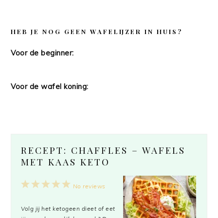
HEB JE NOG GEEN WAFELIJZER IN HUIS?
Voor de beginner:
Voor de wafel koning:
RECEPT: CHAFFLES – WAFELS
MET KAAS KETO
1
2
3
4
5
No reviews
Star
Stars
Stars
Stars
Stars
Volg jij het ketogeen dieet of eet