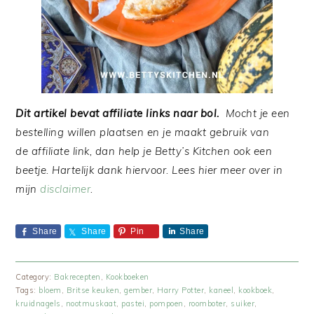
Dit artikel bevat affiliate links naar bol.
Mocht je een
bestelling willen plaatsen en je maakt gebruik van
de affiliate link, dan help je Betty’s Kitchen ook een
beetje. Hartelijk dank hiervoor. Lees hier meer over in
mijn
disclaimer
.
Share
Share
Pin
Share
Category:
Bakrecepten
,
Kookboeken
Tags:
bloem
,
Britse keuken
,
gember
,
Harry Potter
,
kaneel
,
kookboek
,
kruidnagels
,
nootmuskaat
,
pastei
,
pompoen
,
roomboter
,
suiker
,