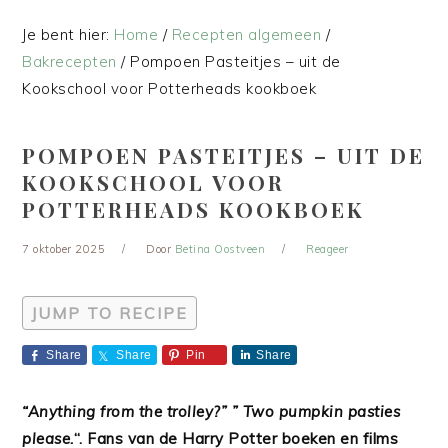
Je bent hier:
Home
/
Recepten algemeen
/
Bakrecepten
/
Pompoen Pasteitjes – uit de
Kookschool voor Potterheads kookboek
POMPOEN PASTEITJES – UIT DE
KOOKSCHOOL VOOR
POTTERHEADS KOOKBOEK
7 oktober 2025
Door
Betina Oostveen
Reageer
JUMP TO RECIPE
Share
Share
Pin
Share
“Anything from the trolley?” ” Two pumpkin pasties
please.
“. Fans van de Harry Potter boeken en films