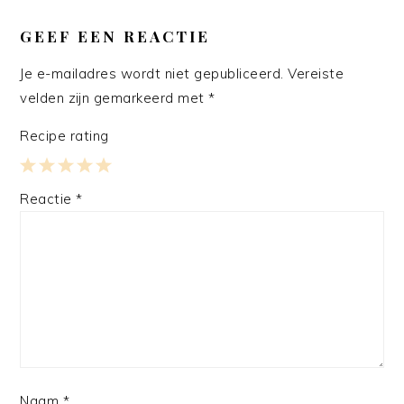
LEES
INTERACTIES
GEEF EEN REACTIE
Je e-mailadres wordt niet gepubliceerd.
Vereiste
velden zijn gemarkeerd met
*
Recipe rating
1
2
3
4
5
Reactie
*
Star
Stars
Stars
Stars
Stars
Naam
*