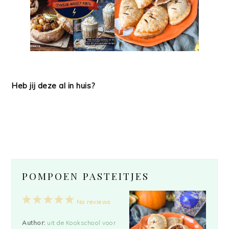
Heb jij deze al in huis?
POMPOEN PASTEITJES
1
2
3
4
5
No reviews
Star
Stars
Stars
Stars
Stars
Author:
uit de Kookschool voor