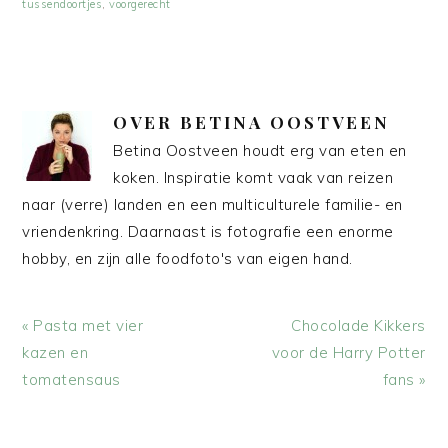
tussendoortjes
,
voorgerecht
OVER
BETINA OOSTVEEN
Betina Oostveen houdt erg van eten en
koken. Inspiratie komt vaak van reizen
naar (verre) landen en een multiculturele familie- en
vriendenkring. Daarnaast is fotografie een enorme
hobby, en zijn alle foodfoto's van eigen hand.
Vorig
Volgend
« Pasta met vier
Chocolade Kikkers
bericht:
bericht:
kazen en
voor de Harry Potter
tomatensaus
fans »