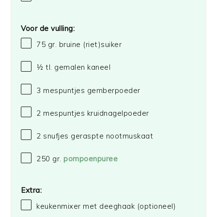
Voor de vulling:
75
gr. bruine (riet)suiker
½
tl. gemalen kaneel
3
mespuntjes gemberpoeder
2
mespuntjes kruidnagelpoeder
2
snufjes geraspte nootmuskaat
250
gr.
pompoenpuree
Extra:
keukenmixer met deeghaak (optioneel)