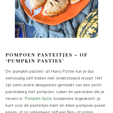
POMPOEN PASTEITJES – OF
‘PUMPKIN PASTIES’
De ‘pumpkin pasties’ uit Harry Potter kun je dus
eenvoudig zelf maken met onderstaand recept. Het
zijn semi-zoete deegwaren gemaakt van een zacht
pasteideeg met pompoen, suiker en specerijen die je
tevens in ‘
Pumpkin Spice
‘ kruidenmix tegenkomt. Je
kunt voor de pasteitjes kant-en-klare pompoen puree
kopen, of ga simpelweg zelf een fles- of
oranje