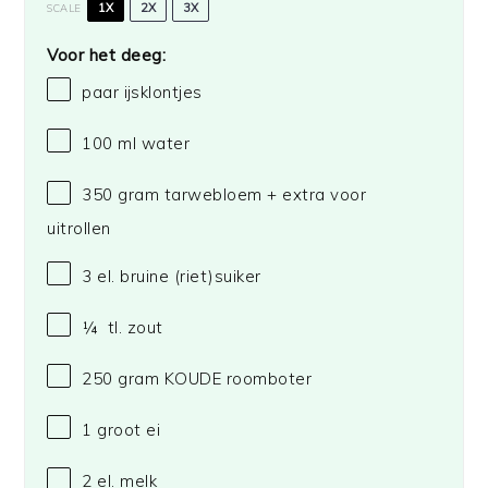
1X
2X
3X
SCALE
Voor het deeg:
paar ijsklontjes
100
ml water
350 gram
tarwebloem + extra voor
uitrollen
3
el. bruine (riet)suiker
¼
tl. zout
250 gram
KOUDE roomboter
1
groot ei
2
el. melk