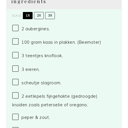
ingredients
1X
2X
3X
SCALE
2
aubergines,
100 gram
kaas in plakken,
(Beemster)
3
teentjes knoflook,
3
eieren,
scheutje slagroom,
2
eetlepels fijngehakte (gedroogde)
kruiden zoals peterselie of oregano,
peper & zout,