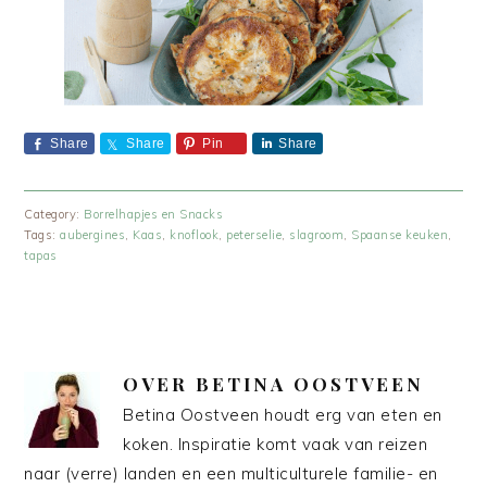
Share
Share
Pin
Share
Category:
Borrelhapjes en Snacks
Tags:
aubergines
,
Kaas
,
knoflook
,
peterselie
,
slagroom
,
Spaanse keuken
,
tapas
OVER
BETINA OOSTVEEN
Betina Oostveen houdt erg van eten en
koken. Inspiratie komt vaak van reizen
naar (verre) landen en een multiculturele familie- en