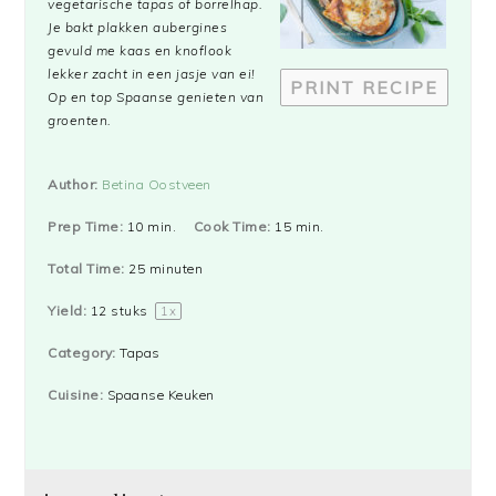
vegetarische tapas of borrelhap.
Je bakt plakken aubergines
gevuld me kaas en knoflook
lekker zacht in een jasje van ei!
PRINT RECIPE
Op en top Spaanse genieten van
groenten.
Author:
Betina Oostveen
Prep Time:
10 min.
Cook Time:
15 min.
Total Time:
25 minuten
Yield:
12
stuks
1
x
Category:
Tapas
Cuisine:
Spaanse Keuken