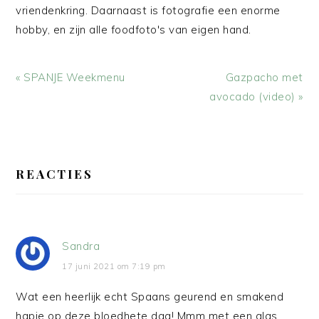
vriendenkring. Daarnaast is fotografie een enorme
hobby, en zijn alle foodfoto's van eigen hand.
Vorig
Volgend
« SPANJE Weekmenu
Gazpacho met
bericht:
bericht:
avocado (video) »
LEES
INTERACTIES
REACTIES
Sandra
17 juni 2021 om 7:19 pm
Wat een heerlijk echt Spaans geurend en smakend
hapje op deze bloedhete dag! Mmm met een glas