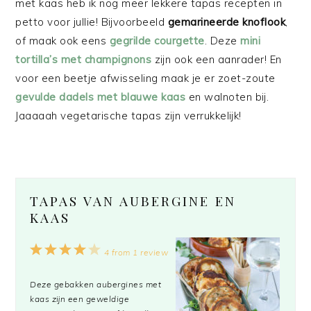
met kaas heb ik nog meer lekkere tapas recepten in
petto voor jullie! Bijvoorbeeld
gemarineerde knoflook
,
of maak ook eens
gegrilde courgette
. Deze
mini
tortilla’s met champignons
zijn ook een aanrader! En
voor een beetje afwisseling maak je er zoet-zoute
gevulde dadels met blauwe kaas
en walnoten bij.
Jaaaaah vegetarische tapas zijn verrukkelijk!
TAPAS VAN AUBERGINE EN
KAAS
1
2
3
4
5
4
from
1
review
Star
Stars
Stars
Stars
Stars
Deze gebakken aubergines met
kaas zijn een geweldige