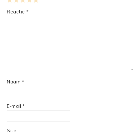
1
2
3
4
5
Reactie
*
Star
Stars
Stars
Stars
Stars
Naam
*
E-mail
*
Site