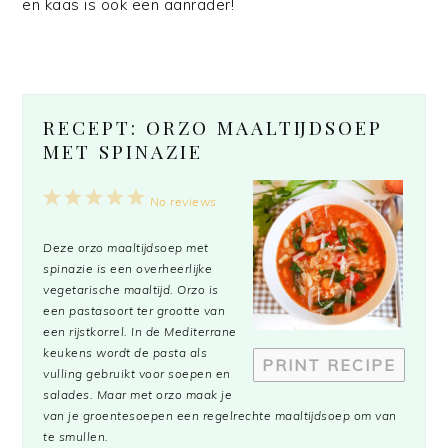
en kaas is ook een aanrader!
RECEPT: ORZO MAALTIJDSOEP
MET SPINAZIE
1
2
3
4
5
No reviews
Star
Stars
Stars
Stars
Stars
Deze orzo maaltijdsoep met
spinazie is een overheerlijke
vegetarische maaltijd. Orzo is
een pastasoort ter grootte van
een rijstkorrel. In de Mediterrane
keukens wordt de pasta als
PRINT RECIPE
vulling gebruikt voor soepen en
salades. Maar met orzo maak je
van je groentesoepen een regelrechte maaltijdsoep om van
te smullen.