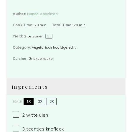
Author:
Nanda Appelman
Cook Time:
20 min.
Total Time:
20 min.
Yield:
2
personen
1
x
Category:
Vegetarisch hoofdgerecht
Cuisine:
Griekse keuken
ingredients
1X
2X
3X
SCALE
2
witte uien
3
teentjes knoflook