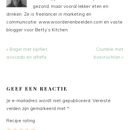
gezond, maar vooral lekker eten en
drinken. Ze is freelancer in marketing en
communicatie: www.woordenenbeelden.com en vaste
blogger voor Betty’s Kitchen.
Vorig
Volgend
« Bagel met kipfilet,
Crumble met
bericht:
bericht:
avocado en alfalfa
bosvruchten »
LEES
INTERACTIES
GEEF EEN REACTIE
Je e-mailadres wordt niet gepubliceerd.
Vereiste
velden zijn gemarkeerd met
*
Recipe rating