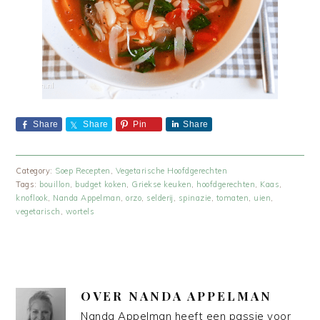
Share
Share
Pin
Share
Category:
Soep Recepten
,
Vegetarische Hoofdgerechten
Tags:
bouillon
,
budget koken
,
Griekse keuken
,
hoofdgerechten
,
Kaas
,
knoflook
,
Nanda Appelman
,
orzo
,
selderij
,
spinazie
,
tomaten
,
uien
,
vegetarisch
,
wortels
OVER
NANDA APPELMAN
Nanda Appelman heeft een passie voor