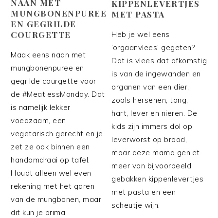
NAAN MET
KIPPENLEVERTJES
MUNGBONENPUREE
MET PASTA
EN GEGRILDE
COURGETTE
Heb je wel eens
‘orgaanvlees’ gegeten?
Maak eens naan met
Dat is vlees dat afkomstig
mungbonenpuree en
is van de ingewanden en
gegrilde courgette voor
organen van een dier,
de #MeatlessMonday. Dat
zoals hersenen, tong,
is namelijk lekker
hart, lever en nieren. De
voedzaam, een
kids zijn immers dol op
vegetarisch gerecht en je
leverworst op brood,
zet ze ook binnen een
maar deze mama geniet
handomdraai op tafel.
meer van bijvoorbeeld
Houdt alleen wel even
gebakken kippenlevertjes
rekening met het garen
met pasta en een
van de mungbonen, maar
scheutje wijn.
dit kun je prima