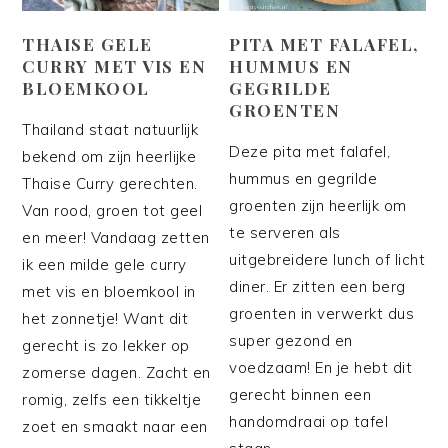
THAISE GELE
PITA MET FALAFEL,
CURRY MET VIS EN
HUMMUS EN
BLOEMKOOL
GEGRILDE
GROENTEN
Thailand staat natuurlijk
Deze pita met falafel,
bekend om zijn heerlijke
hummus en gegrilde
Thaise Curry gerechten.
groenten zijn heerlijk om
Van rood, groen tot geel
te serveren als
en meer! Vandaag zetten
uitgebreidere lunch of licht
ik een milde gele curry
diner. Er zitten een berg
met vis en bloemkool in
groenten in verwerkt dus
het zonnetje! Want dit
super gezond en
gerecht is zo lekker op
voedzaam! En je hebt dit
zomerse dagen. Zacht en
gerecht binnen een
romig, zelfs een tikkeltje
handomdraai op tafel
zoet en smaakt naar een