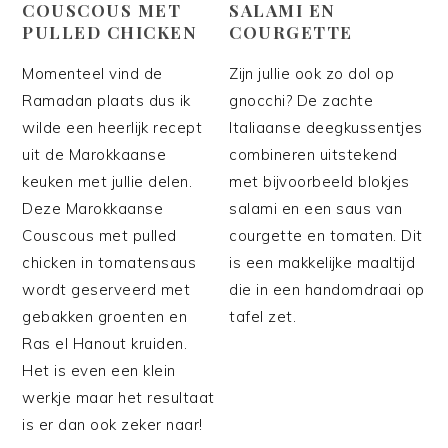
COUSCOUS MET
SALAMI EN
PULLED CHICKEN
COURGETTE
Momenteel vind de
Zijn jullie ook zo dol op
Ramadan plaats dus ik
gnocchi? De zachte
wilde een heerlijk recept
Italiaanse deegkussentjes
uit de Marokkaanse
combineren uitstekend
keuken met jullie delen.
met bijvoorbeeld blokjes
Deze Marokkaanse
salami en een saus van
Couscous met pulled
courgette en tomaten. Dit
chicken in tomatensaus
is een makkelijke maaltijd
wordt geserveerd met
die in een handomdraai op
gebakken groenten en
tafel zet.
Ras el Hanout kruiden.
Het is even een klein
werkje maar het resultaat
is er dan ook zeker naar!