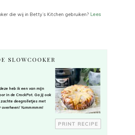
er die wij in Betty’s Kitchen gebruiken?
Lees
 DE SLOWCOOKER
 deze heb ik een van mijn
r in de CrockPot. Ga jij ook
 zachte deegrolletjes met
r er overheen! Yummmmm!
PRINT RECIPE