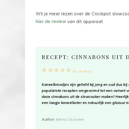
Wil je meer lezen over de Crockpot slowcook
hier de review
van dit apparaat.
RECEPT: CINNABONS UIT
1
2
3
4
5
No reviews
Star
Stars
Stars
Stars
Stars
Kaneelbroodjes zijn geliefd bij jong en oud dus bij
populairste recepten omgevormd tot een variant voo
deze cinnabons uit de slowcooker maken? Heerlijk
een laagje kaneelboter en natuurlijk een glazuu
Author:
Betina Oostveen