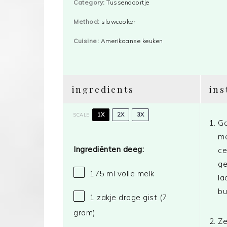
Category:
Tussendoortje
Method:
slowcooker
Cuisine:
Amerikaanse keuken
ingredients
ins
1X
2X
3X
SCALE
Ga
me
Ingrediënten deeg:
ce
ge
175
ml volle melk
la
bu
1
zakje droge gist (
7
gram
)
Ze