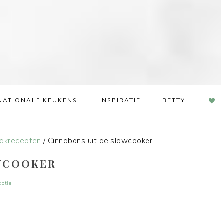
NAV
NATIONALE KEUKENS
INSPIRATIE
BETTY
SOC
ME
akrecepten
/
Cinnabons uit de slowcooker
OWCOOKER
actie