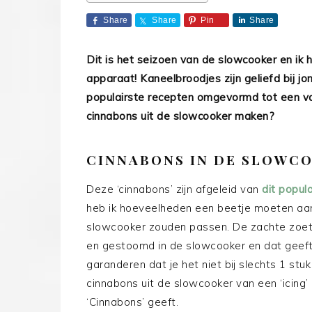
Share
Share
Pin
Share
Dit is het seizoen van de slowcooker en ik 
apparaat! Kaneelbroodjes zijn geliefd bij jo
populairste recepten omgevormd tot een var
cinnabons uit de slowcooker maken?
CINNABONS IN DE SLOWC
Deze ‘cinnabons’ zijn afgeleid van
dit popula
heb ik hoeveelheden een beetje moeten aan
slowcooker zouden passen. De zachte zoe
en gestoomd in de slowcooker en dat geeft z
garanderen dat je het niet bij slechts 1 stu
cinnabons uit de slowcooker van een ‘icing
‘Cinnabons’ geeft.