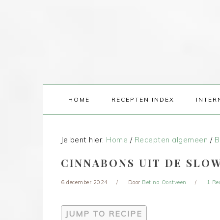
HOME
RECEPTEN INDEX
INTER
Je bent hier:
Home
/
Recepten algemeen
/
B
CINNABONS UIT DE SL
6 december 2024
Door
Betina Oostveen
1 Re
JUMP TO RECIPE