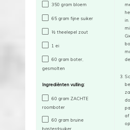
me
350 gram
bloem
he
65 gram
fijne suiker
in
mi
½
theelepel zout
Gi
bo
1
ei
mo
de
60 gram
boter,
gesmolten
Sc
be
Ingrediënten vulling:
za
60 gram
ZACHTE
do
roomboter
pa
af
60 gram
bruine
op
basterdsuiker