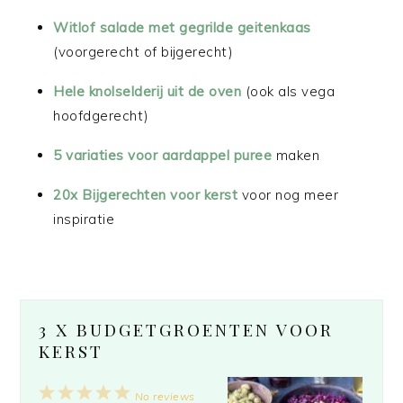
Witlof salade met gegrilde geitenkaas
(voorgerecht of bijgerecht)
Hele knolselderij uit de oven
(ook als vega
hoofdgerecht)
5 variaties voor aardappel puree
maken
20x Bijgerechten voor kerst
voor nog meer
inspiratie
3 X BUDGETGROENTEN VOOR
KERST
1
2
3
4
5
No reviews