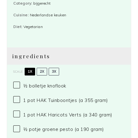
Category:
bijgerecht
Cuisine:
Nederlandse keuken
Diet:
Vegetarian
ingredients
1X
2X
3X
SCALE
½
bolletje knoflook
1
pot HAK Tuinboontjes (a
355 gram
)
1
pot HAK Haricots Verts (a
340 gram
)
½
potje groene pesto (a
190 gram
)