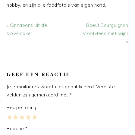
hobby, en zijn alle foodfoto's van eigen hand.
Vorig
Volgend
« Cinnabons uit de
Boeuf Bourguignon
bericht:
bericht:
slowcooker
(stoofvlees met wijn)
»
LEES
INTERACTIES
GEEF EEN REACTIE
Je e-mailadres wordt niet gepubliceerd.
Vereiste
velden zijn gemarkeerd met
*
Recipe rating
1
2
3
4
5
Reactie
*