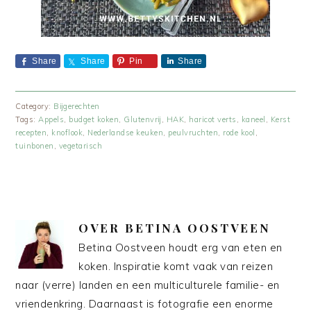
Share
Share
Pin
Share
Category:
Bijgerechten
Tags:
Appels
,
budget koken
,
Glutenvrij
,
HAK
,
haricot verts
,
kaneel
,
Kerst
recepten
,
knoflook
,
Nederlandse keuken
,
peulvruchten
,
rode kool
,
tuinbonen
,
vegetarisch
OVER
BETINA OOSTVEEN
Betina Oostveen houdt erg van eten en
koken. Inspiratie komt vaak van reizen
naar (verre) landen en een multiculturele familie- en
vriendenkring. Daarnaast is fotografie een enorme