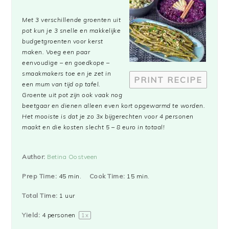
Star
Stars
Stars
Stars
Stars
Met 3 verschillende groenten uit
pot kun je 3 snelle en makkelijke
budgetgroenten voor kerst
maken. Voeg een paar
eenvoudige – en goedkope –
smaakmakers toe en je zet in
PRINT RECIPE
een mum van tijd op tafel.
Groente uit pot zijn ook vaak nog
beetgaar en dienen alleen even kort opgewarmd te worden.
Het mooiste is dat je zo 3x bijgerechten voor 4 personen
maakt en die kosten slecht 5 – 8 euro in totaal!
Author:
Betina Oostveen
Prep Time:
45 min.
Cook Time:
15 min.
Total Time:
1 uur
Yield:
4
personen
1
x