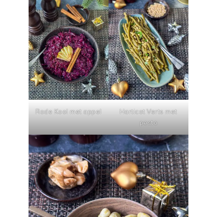
Rode Kool met appel
Harticot Verts met
pesto